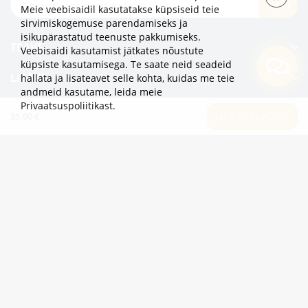
TELLI
Meie veebisaidil kasutatakse küpsiseid teie
sirvimiskogemuse parendamiseks ja
isikupärastatud teenuste pakkumiseks.
TEAVE
Veebisaidi kasutamist jätkates nõustute
küpsiste kasutamisega. Te saate neid seadeid
LISAKS
hallata ja lisateavet selle kohta, kuidas me teie
andmeid kasutame,
leida meie
Privaatsuspoliitikast
.
KATEGOORIAD
35.00 €
LISA OSTUKORVI
2eur.eu veebipood on avatud 24/7
info@2eur.eu
TARTU MNT 7 10145 TALLINN ESTONIA
Telegram
Viber
Whatsapp