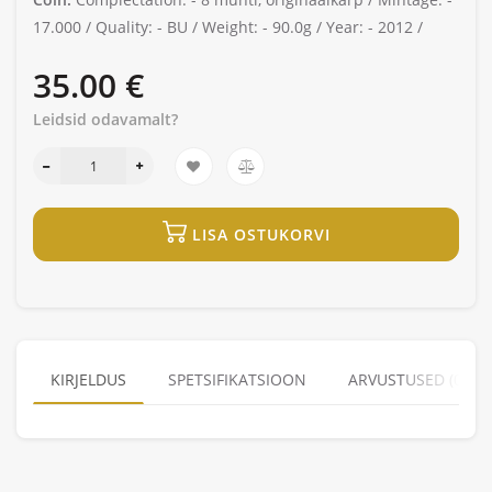
17.000 /
Quality: -
BU /
Weight: -
90.0g /
Year: -
2012 /
35.00 €
Leidsid odavamalt?
LISA OSTUKORVI
KIRJELDUS
SPETSIFIKATSIOON
ARVUSTUSED (0)