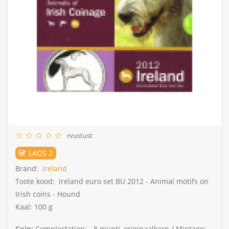
rvustust
LAOS 2
Bränd:
Ireland
Toote kood:
Ireland euro set BU 2012 - Animal motifs on
Irish coins - Hound
Kaal: 100 g
Coin:
Complectation: -
8 münti, originaalkarp /
Mintage: -