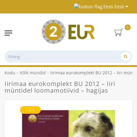
Eesti
0
Kodu
Kõik mündid
Iirimaa eurokomplekt BU 2012 – Iiri münti
Iirimaa eurokomplekt BU 2012 – Iiri
müntidel loomamotiivid – hagijas
UUS