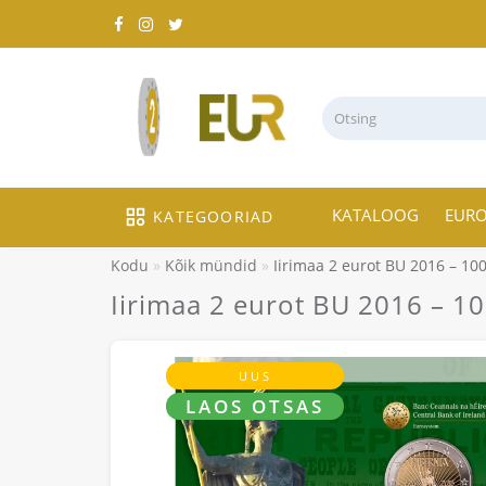
KATALOOG
EUR
KATEGOORIAD
Kodu
Kõik mündid
Iirimaa 2 eurot BU 2016 – 100
Iirimaa 2 eurot BU 2016 – 10
UUS
LAOS OTSAS