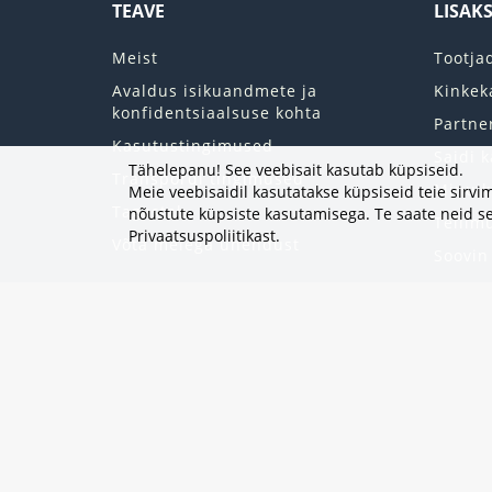
TEAVE
LISAK
Meist
Tootja
Avaldus isikuandmete ja
Kinkek
konfidentsiaalsuse kohta
Partne
Kasutustingimused
Saidi k
Tähelepanu! See veebisait kasutab küpsiseid.
Transpordi tingimused
Minu k
Meie veebisaidil kasutatakse küpsiseid teie sir
Tagastab
nõustute küpsiste kasutamisega. Te saate neid se
Tellim
Privaatsuspoliitikast
.
Võta meiega ühendust
Soovin
Uudisk
Eripak