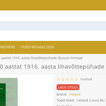
OMÜNDID
UUED MÜndid 2026
 aastat 1916. aasta lihavõttepühade tõusust Iirimaal
0 aastat 1916. aasta lihavõttepühade 
rvustust
LAOS OTSAS
Bränd:
Ireland
Toote kood:
Ireland 2 euro BU 