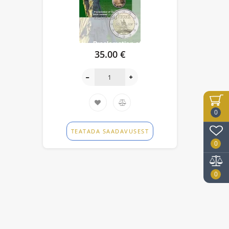
35.00 €
0
TEATADA SAADAVUSEST
0
0