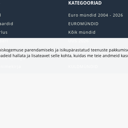
S
KATEGOORIAD
d
Euro mündid 2004 - 2026
aardid
EUROMÜNDID
rlus
Kõik mündid
aart
UUS 2026
onto
2 EURO RULLI
vimiskogemuse parendamiseks ja isikupärastatud teenuste pakkumise
adeid hallata ja lisateavet selle kohta, kuidas me teie andmeid ka
uste ajalugu
HÕBEMÜNDID
 nimekirja
KULDMÜNDID
iri
ALBUMID JA TARVIKUD
kumised
UKRAINA MÜNDID
United States
HEA PAKKUMINE
Kinkekaart
Populaarsed kategooriad