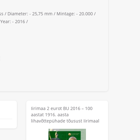
ss /
Diameter: -
25,75 mm /
Mintage: -
20.000 /
/
Year: -
2016 /
Iirimaa 2 eurot BU 2016 – 100
aastat 1916. aasta
lihavõttepühade tõusust Iirimaal