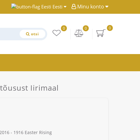
Minu konto
Eesti
0
0
0
otsi
tõusust Iirimaal
2016 - 1916 Easter Rising