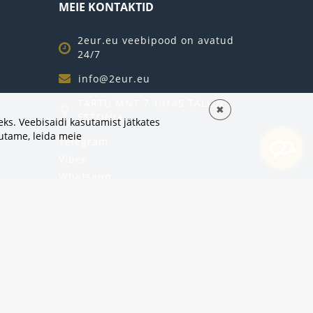
MEIE KONTAKTID
2eur.eu veebipood on avatud
24/7
info@2eur.eu
TARTU MNT 7 10145 TALLINN
✖
ESTONIA
ks. Veebisaidi kasutamist jätkates
sutame,
leida meie
Telegram
Viber
Whatsapp