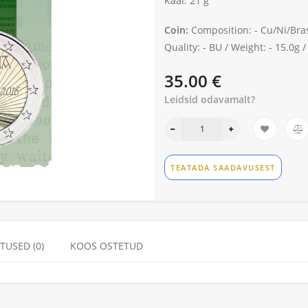
Kaal: 21 g
Coin:
Composition: -
Cu/Ni/Bra
Quality: -
BU /
Weight: -
15.0g 
35.00 €
Leidsid odavamalt?
TEATADA SAADAVUSEST
TUSED (0)
KOOS OSTETUD