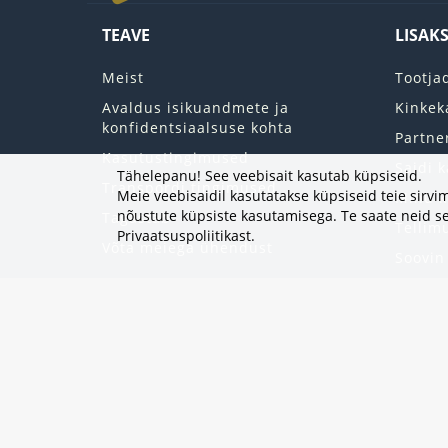
TEAVE
LISAK
Meist
Tootja
Avaldus isikuandmete ja
Kinkek
konfidentsiaalsuse kohta
Partne
Kasutustingimused
Saidi k
Tähelepanu! See veebisait kasutab küpsiseid.
Transpordi tingimused
Meie veebisaidil kasutatakse küpsiseid teie sir
Minu k
nõustute küpsiste kasutamisega. Te saate neid se
Tagastab
Tellim
Privaatsuspoliitikast
.
Võta meiega ühendust
Soovin
Uudisk
Eripak