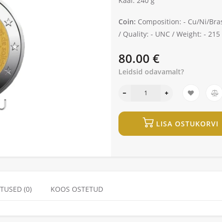
Kaal: 240 g
Coin:
Composition: -
Cu/Ni/Bra
/
Quality: -
UNC /
Weight: -
215 
80.00 €
Leidsid odavamalt?
LISA OSTUKORVI
TUSED (0)
KOOS OSTETUD