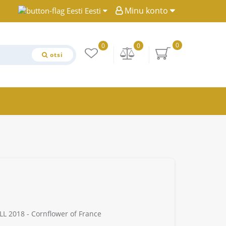
Minu konto
Eesti
0
0
0
otsi
L 2018 - Cornflower of France