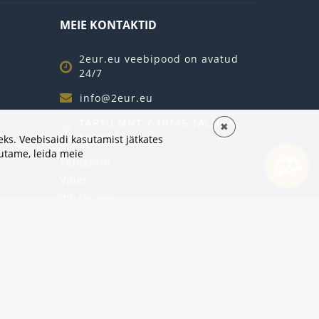
MEIE KONTAKTID
2eur.eu veebipood on avatud
24/7
info@2eur.eu
TARTU MNT 7 10145 TALLINN
✖
ESTONIA
ks. Veebisaidi kasutamist jätkates
sutame,
leida meie
Telegram
Viber
Whatsapp