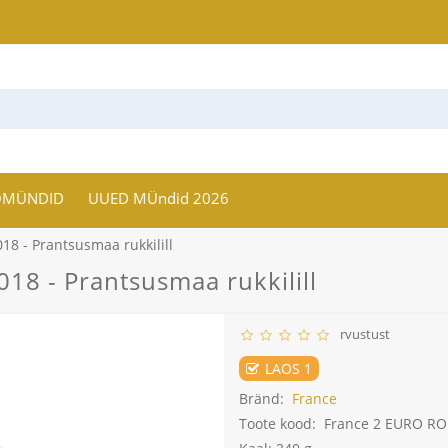
OMÜNDID
UUED MÜndid 2026
8 - Prantsusmaa rukkilill
8 - Prantsusmaa rukkilill
rvustust
LAOS 1
Bränd:
France
Toote kood:
France 2 EURO ROL