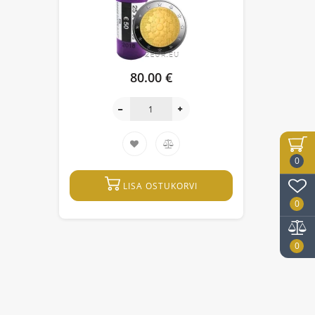
80.00 €
0
LISA OSTUKORVI
0
0