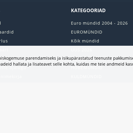
S
KATEGOORIAD
d
Euro mündid 2004 - 2026
aardid
EUROMÜNDID
rlus
Kõik mündid
aart
UUS 2026
vimiskogemuse parendamiseks ja isikupärastatud teenuste pakkumise
onto
2 EURO RULLI
adeid hallata ja lisateavet selle kohta, kuidas me teie andmeid ka
uste ajalugu
HÕBEMÜNDID
 nimekirja
KULDMÜNDID
iri
ALBUMID JA TARVIKUD
kumised
UKRAINA MÜNDID
United States
HEA PAKKUMINE
Kinkekaart
Populaarsed kategooriad