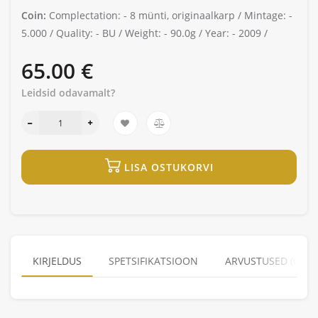
Coin:
Complectation: -
8 münti, originaalkarp /
Mintage: -
5.000 /
Quality: -
BU /
Weight: -
90.0g /
Year: -
2009 /
65.00 €
Leidsid odavamalt?
LISA OSTUKORVI
KIRJELDUS
SPETSIFIKATSIOON
ARVUSTUSED (0)