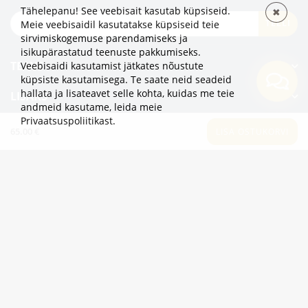
Tähelepanu! See veebisait kasutab küpsiseid.
✖
TELLI
Meie veebisaidil kasutatakse küpsiseid teie
sirvimiskogemuse parendamiseks ja
isikupärastatud teenuste pakkumiseks.
TEAVE
Veebisaidi kasutamist jätkates nõustute
küpsiste kasutamisega. Te saate neid seadeid
hallata ja lisateavet selle kohta, kuidas me teie
LISAKS
andmeid kasutame,
leida meie
Privaatsuspoliitikast
.
KATEGOORIAD
65.00 €
LISA OSTUKORVI
2eur.eu veebipood on avatud 24/7
info@2eur.eu
TARTU MNT 7 10145 TALLINN ESTONIA
Telegram
Viber
Whatsapp