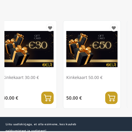
00 €
Kinkekaart 50.00 €
Kinkekaart 100.0
50.00 €
100.00 €
Liitu uudiskirjaga, et olla esimene, kes kuuleb
pakkumistest ja uudistest!