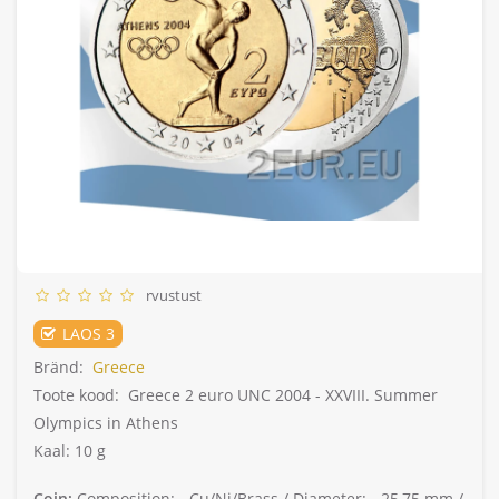
rvustust
LAOS 3
Bränd:
Greece
Toote kood:
Greece 2 euro UNC 2004 - XXVIII. Summer
Olympics in Athens
Kaal: 10 g
Coin:
Composition: -
Cu/Ni/Brass /
Diameter: -
25,75 mm /