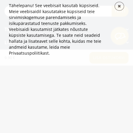
Tähelepanu! See veebisait kasutab küpsiseid.
✖
TELLI
Meie veebisaidil kasutatakse küpsiseid teie
sirvimiskogemuse parendamiseks ja
isikupärastatud teenuste pakkumiseks.
TEAVE
Veebisaidi kasutamist jätkates nõustute
küpsiste kasutamisega. Te saate neid seadeid
hallata ja lisateavet selle kohta, kuidas me teie
LISAKS
andmeid kasutame,
leida meie
Privaatsuspoliitikast
.
KATEGOORIAD
9.90 €
LISA OSTUKORVI
2eur.eu veebipood on avatud 24/7
info@2eur.eu
TARTU MNT 7 10145 TALLINN ESTONIA
Telegram
Viber
Whatsapp