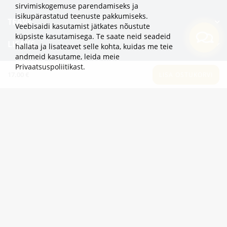
sirvimiskogemuse parendamiseks ja
isikupärastatud teenuste pakkumiseks.
TEAVE
Veebisaidi kasutamist jätkates nõustute
küpsiste kasutamisega. Te saate neid seadeid
LISAKS
hallata ja lisateavet selle kohta, kuidas me teie
andmeid kasutame,
leida meie
KATEGOORIAD
Privaatsuspoliitikast
.
17.00 €
LISA OSTUKORVI
2eur.eu veebipood on avatud 24/7
info@2eur.eu
TARTU MNT 7 10145 TALLINN ESTONIA
Telegram
Viber
Whatsapp