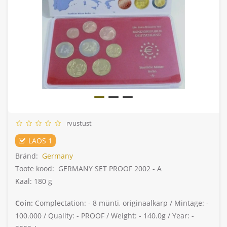
rvustust
LAOS 1
Bränd:
Germany
Toote kood:
GERMANY SET PROOF 2002 - A
Kaal: 180 g
Coin:
Complectation: -
8 münti, originaalkarp /
Mintage: -
100.000 /
Quality: -
PROOF /
Weight: -
140.0g /
Year: -