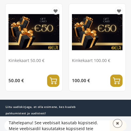
Kinkekaart 50.00 €
Kinkekaart 100.00 €
50.00 €
100.00 €
Liitu uudiskirjaga, et olla esimene, kes kuuleb
pakkumistest ja uudistest!
Tähelepanu! See veebisait kasutab küpsiseid.
✖
TELLI
Meie veebisaidil kasutatakse küpsiseid teie