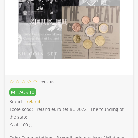
rvustust
LAOS 10
Bränd:
Ireland
Toote kood:
Ireland euro set BU 2022 - The founding of
the state
Kaal: 100 g
Coin:
Complectation: -
8 münti, originaalkarp /
Mintage: -