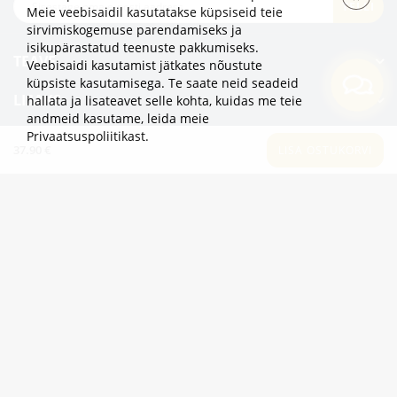
TELLI
Meie veebisaidil kasutatakse küpsiseid teie
sirvimiskogemuse parendamiseks ja
isikupärastatud teenuste pakkumiseks.
TEAVE
Veebisaidi kasutamist jätkates nõustute
küpsiste kasutamisega. Te saate neid seadeid
LISAKS
hallata ja lisateavet selle kohta, kuidas me teie
andmeid kasutame,
leida meie
Privaatsuspoliitikast
.
KATEGOORIAD
37.90 €
LISA OSTUKORVI
2eur.eu veebipood on avatud 24/7
info@2eur.eu
TARTU MNT 7 10145 TALLINN ESTONIA
Telegram
Viber
Whatsapp