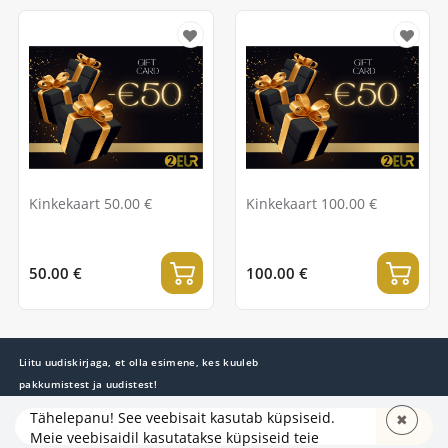
Kinkekaart 50.00 €
Kinkekaart 100.00 €
50.00 €
100.00 €
Liitu uudiskirjaga, et olla esimene, kes kuuleb
pakkumistest ja uudistest!
Tähelepanu! See veebisait kasutab küpsiseid.
✖
TELLI
Meie veebisaidil kasutatakse küpsiseid teie