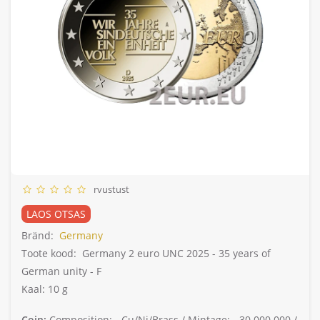
rvustust
LAOS OTSAS
Bränd:
Germany
Toote kood:
Germany 2 euro UNC 2025 - 35 years of
German unity - F
Kaal: 10 g
Coin:
Composition: -
Cu/Ni/Brass /
Mintage: -
30.000.000 /