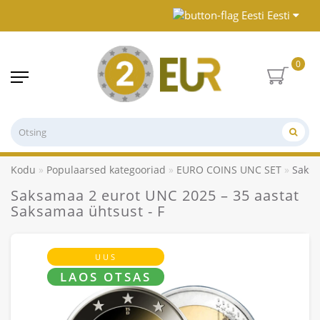
Eesti
0
Kodu
Populaarsed kategooriad
EURO COINS UNC SET
Saksa
Saksamaa 2 eurot UNC 2025 – 35 aastat
Saksamaa ühtsust - F
UUS
LAOS OTSAS