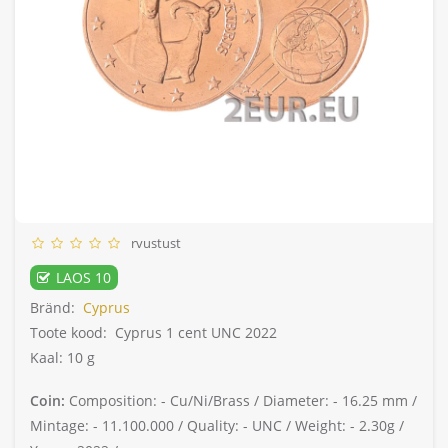
rvustust
LAOS 10
Bränd:
Cyprus
Toote kood:
Cyprus 1 cent UNC 2022
Kaal: 10 g
Coin:
Composition: -
Cu/Ni/Brass /
Diameter: -
16.25 mm /
Mintage: -
11.100.000 /
Quality: -
UNC /
Weight: -
2.30g /