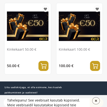
Kinkekaart 50.00 €
Kinkekaart 100.00 €
50.00 €
100.00 €
Liitu uudiskirjaga, et olla esimene, kes kuuleb
pakkumistest ja uudistest!
Tähelepanu! See veebisait kasutab küpsiseid.
✖
TELLI
Meie veebisaidil kasutatakse küpsiseid teie