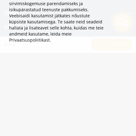
sirvimiskogemuse parendamiseks ja
isikupärastatud teenuste pakkumiseks.
TEAVE
Veebisaidi kasutamist jätkates nõustute
küpsiste kasutamisega. Te saate neid seadeid
LISAKS
hallata ja lisateavet selle kohta, kuidas me teie
andmeid kasutame,
leida meie
KATEGOORIAD
Privaatsuspoliitikast
.
0.50 €
LISA OSTUKORVI
2eur.eu veebipood on avatud 24/7
info@2eur.eu
TARTU MNT 7 10145 TALLINN ESTONIA
Telegram
Viber
Whatsapp