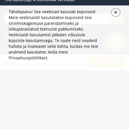
pakkumistest ja uudistest!
Tähelepanu! See veebisait kasutab küpsiseid.
✖
Meie veebisaidil kasutatakse küpsiseid teie
TELLI
sirvimiskogemuse parendamiseks ja
isikupärastatud teenuste pakkumiseks.
Veebisaidi kasutamist jätkates nõustute
TEAVE
küpsiste kasutamisega. Te saate neid seadeid
hallata ja lisateavet selle kohta, kuidas me teie
LISAKS
andmeid kasutame,
leida meie
Privaatsuspoliitikast
.
KATEGOORIAD
28.00 €
LISA OSTUKORVI
2eur.eu veebipood on avatud 24/7
info@2eur.eu
TARTU MNT 7 10145 TALLINN ESTONIA
Telegram
Viber
Whatsapp