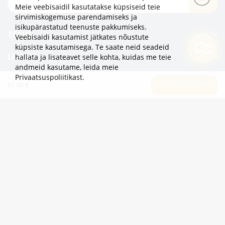
TELLI
Meie veebisaidil kasutatakse küpsiseid teie
sirvimiskogemuse parendamiseks ja
isikupärastatud teenuste pakkumiseks.
TEAVE
Veebisaidi kasutamist jätkates nõustute
küpsiste kasutamisega. Te saate neid seadeid
LISAKS
hallata ja lisateavet selle kohta, kuidas me teie
andmeid kasutame,
leida meie
Privaatsuspoliitikast
.
KATEGOORIAD
61.00 €
LISA OSTUKORVI
2eur.eu veebipood on avatud 24/7
info@2eur.eu
TARTU MNT 7 10145 TALLINN ESTONIA
Telegram
Viber
Whatsapp