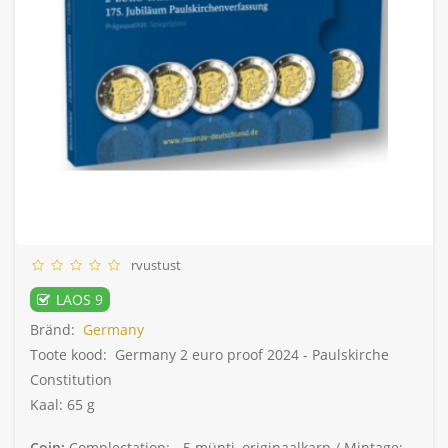
rvustust
LAOS 9
Bränd:
Germany
Toote kood:
Germany 2 euro proof 2024 - Paulskirche
Constitution
Kaal: 65 g
Coin:
Complectation: -
5 münti, originaalkarp /
Mintage: -