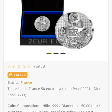
rvustust
LAOS 2
Bränd:
France
Toote kood:
France 50 euro silver coin Proof 2021 - Dior
Kaal: 350 g
Coin:
Composition: -
Hõbe 999 /
Diameter: -
50.00 mm /
Mintage: -
500 /
Quality: -
Proof /
Weight: -
155.50 g /