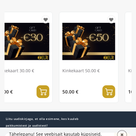
€
Kinkekaart 50.00 €
Kinkekaart 100.00 €
50.00 €
100.00 €
Liitu uudiskirjaga, et olla esimene, kes kuuleb
pakkumistest ja uudistest!
Tähelepanu! See veebisait kasutab küpsiseid.
✖