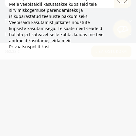
TELLI
Meie veebisaidil kasutatakse küpsiseid teie
sirvimiskogemuse parendamiseks ja
isikupärastatud teenuste pakkumiseks.
TEAVE
Veebisaidi kasutamist jätkates nõustute
küpsiste kasutamisega. Te saate neid seadeid
LISAKS
hallata ja lisateavet selle kohta, kuidas me teie
andmeid kasutame,
leida meie
Privaatsuspoliitikast
.
KATEGOORIAD
562.38 €
LISA OSTUKORVI
2eur.eu veebipood on avatud 24/7
info@2eur.eu
TARTU MNT 7 10145 TALLINN ESTONIA
Telegram
Viber
Whatsapp