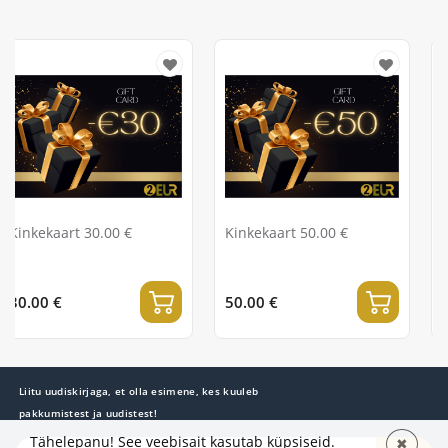
00 €
Kinkekaart 50.00 €
Kinkekaart 100.0
50.00 €
100.00 €
Liitu uudiskirjaga, et olla esimene, kes kuuleb
pakkumistest ja uudistest!
Tähelepanu! See veebisait kasutab küpsiseid.
✖