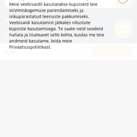
TELLI
Meie veebisaidil kasutatakse küpsiseid teie
sirvimiskogemuse parendamiseks ja
isikupärastatud teenuste pakkumiseks.
TEAVE
Veebisaidi kasutamist jätkates nõustute
küpsiste kasutamisega. Te saate neid seadeid
LISAKS
hallata ja lisateavet selle kohta, kuidas me teie
andmeid kasutame,
leida meie
Privaatsuspoliitikast
.
KATEGOORIAD
45.50 €
LISA OSTUKORVI
2eur.eu veebipood on avatud 24/7
info@2eur.eu
TARTU MNT 7 10145 TALLINN ESTONIA
Telegram
Viber
Whatsapp