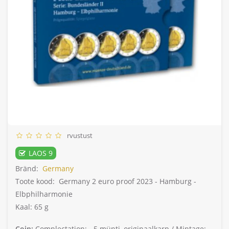
rvustust
LAOS 9
Bränd:
Germany
Toote kood:
Germany 2 euro proof 2023 - Hamburg -
Elbphilharmonie
Kaal: 65 g
Coin:
Complectation: -
5 münti, originaalkarp /
Mintage: -