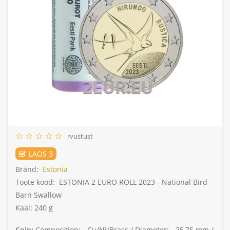
rvustust
LAOS 3
Bränd:
Estonia
Toote kood:
ESTONIA 2 EURO ROLL 2023 - National Bird -
Barn Swallow
Kaal: 240 g
Coin:
Composition: -
Cu/Ni/Brass /
Diameter: -
25,75 mm /