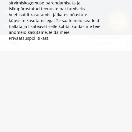
sirvimiskogemuse parendamiseks ja
isikupärastatud teenuste pakkumiseks.
TEAVE
Veebisaidi kasutamist jätkates nõustute
küpsiste kasutamisega. Te saate neid seadeid
LISAKS
hallata ja lisateavet selle kohta, kuidas me teie
andmeid kasutame,
leida meie
KATEGOORIAD
Privaatsuspoliitikast
.
225.00 €
TEATADA SAADAVUSEST
2eur.eu veebipood on avatud 24/7
info@2eur.eu
TARTU MNT 7 10145 TALLINN ESTONIA
Telegram
Viber
Whatsapp