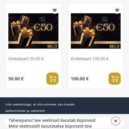
Kinkekaart 50.00 €
Kinkekaart 100.00 €
50.00 €
100.00 €
Liitu uudiskirjaga, et olla esimene, kes kuuleb
pakkumistest ja uudistest!
Tähelepanu! See veebisait kasutab küpsiseid.
✖
TELLI
Meie veebisaidil kasutatakse küpsiseid teie