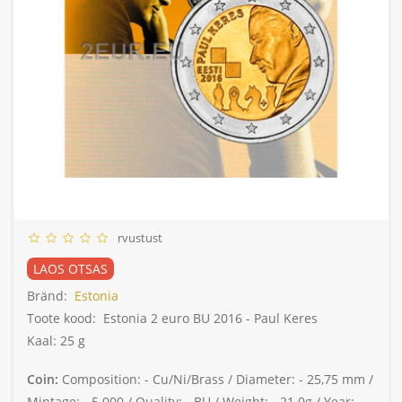
rvustust
LAOS OTSAS
Bränd:
Estonia
Toote kood:
Estonia 2 euro BU 2016 - Paul Keres
Kaal: 25 g
Coin:
Composition: -
Cu/Ni/Brass /
Diameter: -
25,75 mm /
Mintage: -
5.000 /
Quality: -
BU /
Weight: -
21.0g /
Year: -