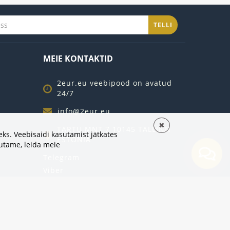
TELLI
MEIE KONTAKTID
2eur.eu veebipood on avatud
24/7
info@2eur.eu
✖
TARTU MNT 7 10145 TALLINN
ks. Veebisaidi kasutamist jätkates
ESTONIA
sutame,
leida meie
Telegram
Viber
Whatsapp