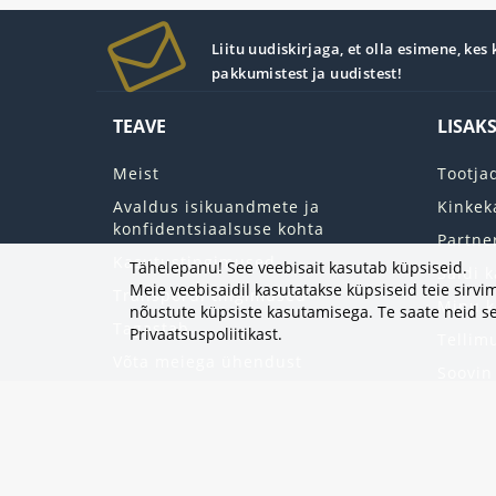
Liitu uudiskirjaga, et olla esimene, kes
pakkumistest ja uudistest!
TEAVE
LISAK
Meist
Tootja
Avaldus isikuandmete ja
Kinkek
konfidentsiaalsuse kohta
Partne
Kasutustingimused
Tähelepanu! See veebisait kasutab küpsiseid.
Saidi k
Meie veebisaidil kasutatakse küpsiseid teie sir
Transpordi tingimused
Minu k
nõustute küpsiste kasutamisega. Te saate neid se
Tagastab
Privaatsuspoliitikast
.
Tellim
Võta meiega ühendust
Soovin
Uudisk
Eripak