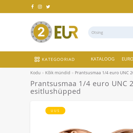
KATALOOG
EUR
KATEGOORIAD
Kodu
Kõik mündid
Prantsusmaa 1/4 euro UNC 20
Prantsusmaa 1/4 euro UNC 20
esitlushüpped
UUS