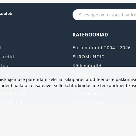
 kuuleb
S
KATEGOORIAD
d
Euro mündid 2004 - 2026
aardid
EUROMÜNDID
rlus
Kõik mündid
aart
UUS 2026
vimiskogemuse parendamiseks ja isikupärastatud teenuste pakkumise
onto
2 EURO RULLI
adeid hallata ja lisateavet selle kohta, kuidas me teie andmeid ka
uste ajalugu
HÕBEMÜNDID
 nimekirja
KULDMÜNDID
iri
ALBUMID JA TARVIKUD
kumised
UKRAINA MÜNDID
United States