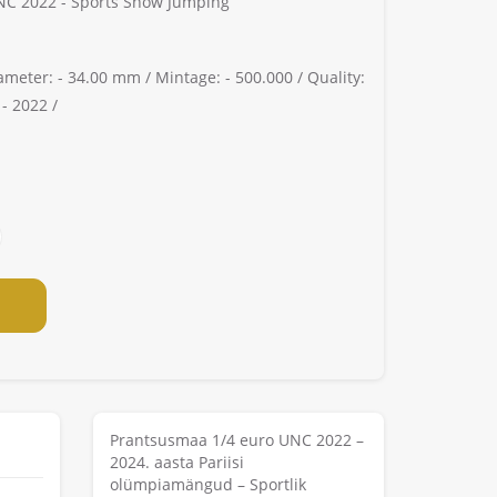
NC 2022 - Sports Show Jumping
ameter: -
34.00 mm /
Mintage: -
500.000 /
Quality:
 -
2022 /
Prantsusmaa 1/4 euro UNC 2022 –
2024. aasta Pariisi
olümpiamängud – Sportlik