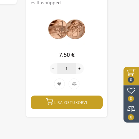
esitlushüpped
7.50 €
0
0
LISA OSTUKORVI
0