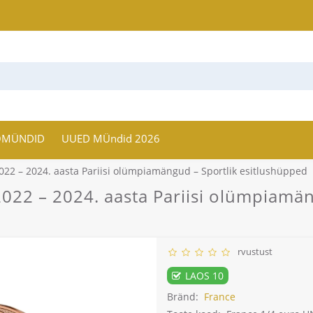
OMÜNDID
UUED MÜndid 2026
22 – 2024. aasta Pariisi olümpiamängud – Sportlik esitlushüpped
22 – 2024. aasta Pariisi olümpiamän
rvustust
LAOS 10
Bränd:
France