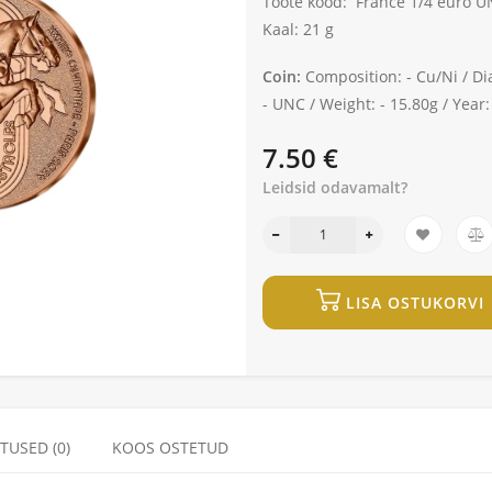
Toote kood:
France 1/4 euro U
Kaal: 21 g
Coin:
Composition: -
Cu/Ni /
Di
-
UNC /
Weight: -
15.80g /
Year:
7.50 €
Leidsid odavamalt?
LISA OSTUKORVI
TUSED (0)
KOOS OSTETUD