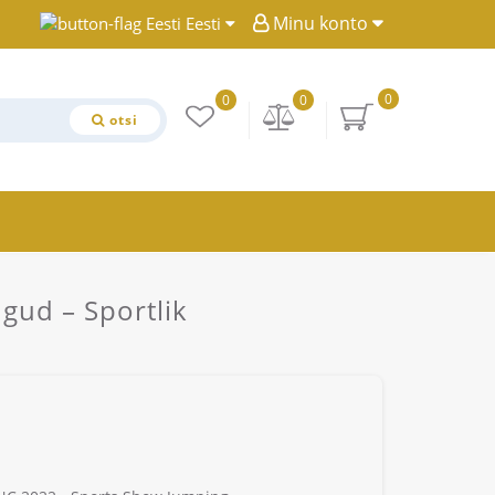
Minu konto
Eesti
0
0
0
otsi
gud – Sportlik