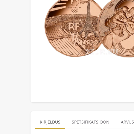
KIRJELDUS
SPETSIFIKATSIOON
ARVUS