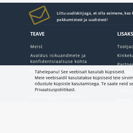
Liitu uudiskirjaga, et olla esimene, kes
pakkumistest ja uudistest!
TEAVE
LISAK
Meist
Tootja
Avaldus isikuandmete ja
Kinkek
konfidentsiaalsuse kohta
Partne
Kasutustingimused
Tähelepanu! See veebisait kasutab küpsiseid.
Saidi k
Meie veebisaidil kasutatakse küpsiseid teie sir
Transpordi tingimused
Minu k
nõustute küpsiste kasutamisega. Te saate neid se
Tagastab
Privaatsuspoliitikast
.
Tellim
Võta meiega ühendust
Soovin
Uudisk
Eripak