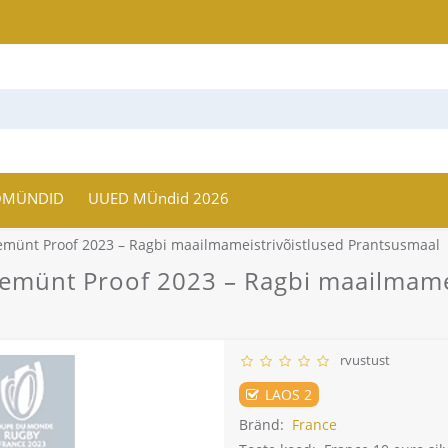
OMÜNDID
UUED MÜndid 2026
münt Proof 2023 – Ragbi maailmameistrivõistlused Prantsusmaal
münt Proof 2023 – Ragbi maailmamei
rvustust
LAOS 2
Bränd:
France