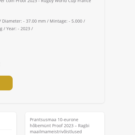
ver coin Proof 2023 - Rugby World Cup France
/
Diameter: -
37.00 mm /
Mintage: -
5.000 /
g /
Year: -
2023 /
Prantsusmaa 10-eurone
hõbemünt Proof 2023 – Ragbi
maailmameistrivõistlused