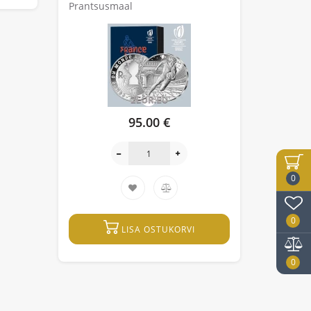
Prantsusmaal
95.00 €
0
0
LISA OSTUKORVI
0