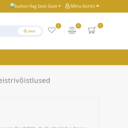
Minu konto
Eesti
0
0
0
otsi
strivõistlused