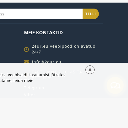
TELLI
MEIE KONTAKTID
2eur.eu veebipood on avatud
24/7
info@2eur.eu
✖
TARTU MNT 7 10145 TALLINN
ks. Veebisaidi kasutamist jätkates
ESTONIA
sutame,
leida meie
Telegram
Viber
Whatsapp