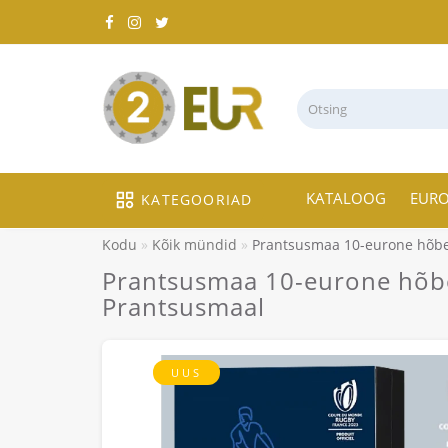
KATALOOG
EUR
KATEGOORIAD
Kodu
Kõik mündid
Prantsusmaa 10-eurone hõbe
Prantsusmaa 10-eurone hõbe
Prantsusmaal
UUS