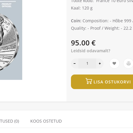
Toote kood:
France 10 euro sil
Kaal: 120 g
Coin:
Composition: -
Hõbe 999 
Quality: -
Proof /
Weight: -
22.2 
95.00 €
Leidsid odavamalt?
LISA OSTUKORVI
TUSED (0)
KOOS OSTETUD