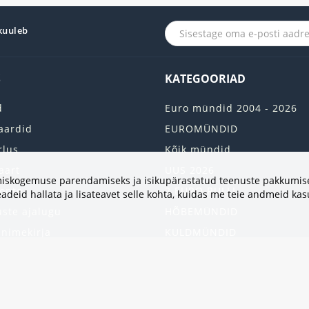
 kuuleb
S
KATEGOORIAD
d
Euro mündid 2004 - 2026
aardid
EUROMÜNDID
rlus
Kõik mündid
aart
UUS 2026
vimiskogemuse parendamiseks ja isikupärastatud teenuste pakkumise
onto
2 EURO RULLI
adeid hallata ja lisateavet selle kohta, kuidas me teie andmeid ka
uste ajalugu
HÕBEMÜNDID
 nimekirja
KULDMÜNDID
iri
ALBUMID JA TARVIKUD
kumised
UKRAINA MÜNDID
United States