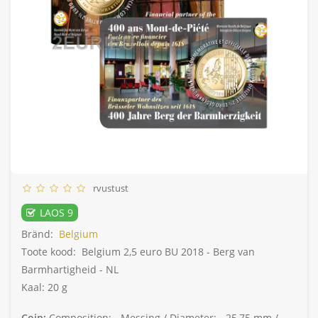
rvustust
LAOS 9
Bränd:
Belgium
Toote kood:
Belgium 2,5 euro BU 2018 - Berg van
Barmhartigheid - NL
Kaal: 20 g
Coin:
Composition: -
Messing /
Diameter: -
25,75 mm /