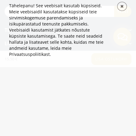
Tähelepanu! See veebisait kasutab küpsiseid.
✖
TELLI
Meie veebisaidil kasutatakse küpsiseid teie
sirvimiskogemuse parendamiseks ja
isikupärastatud teenuste pakkumiseks.
TEAVE
Veebisaidi kasutamist jätkates nõustute
küpsiste kasutamisega. Te saate neid seadeid
hallata ja lisateavet selle kohta, kuidas me teie
LISAKS
andmeid kasutame,
leida meie
Privaatsuspoliitikast
.
KATEGOORIAD
15.50 €
LISA OSTUKORVI
2eur.eu veebipood on avatud 24/7
info@2eur.eu
TARTU MNT 7 10145 TALLINN ESTONIA
Telegram
Viber
Whatsapp