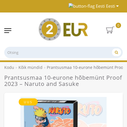
Eesti
0
Kodu
Kõik mündid
Prantsusmaa 10-eurone hõbemünt Proof 2
Prantsusmaa 10-eurone hõbemünt Proof
2023 – Naruto and Sasuke
UUS