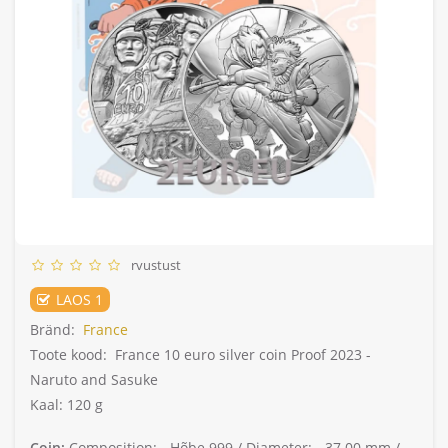
rvustust
LAOS 1
Bränd:
France
Toote kood:
France 10 euro silver coin Proof 2023 -
Naruto and Sasuke
Kaal: 120 g
Coin:
Composition: -
Hõbe 999 /
Diameter: -
37.00 mm /