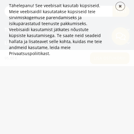
Tähelepanu! See veebisait kasutab küpsiseid.
✖
TELLI
Meie veebisaidil kasutatakse küpsiseid teie
sirvimiskogemuse parendamiseks ja
isikupärastatud teenuste pakkumiseks.
TEAVE
Veebisaidi kasutamist jätkates nõustute
küpsiste kasutamisega. Te saate neid seadeid
hallata ja lisateavet selle kohta, kuidas me teie
LISAKS
andmeid kasutame,
leida meie
Privaatsuspoliitikast
.
KATEGOORIAD
95.00 €
LISA OSTUKORVI
2eur.eu veebipood on avatud 24/7
info@2eur.eu
TARTU MNT 7 10145 TALLINN ESTONIA
Telegram
Viber
Whatsapp