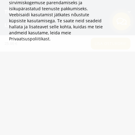
sirvimiskogemuse parendamiseks ja
isikupärastatud teenuste pakkumiseks.
TEAVE
Veebisaidi kasutamist jätkates nõustute
küpsiste kasutamisega. Te saate neid seadeid
LISAKS
hallata ja lisateavet selle kohta, kuidas me teie
andmeid kasutame,
leida meie
KATEGOORIAD
Privaatsuspoliitikast
.
25.00 €
LISA OSTUKORVI
2eur.eu veebipood on avatud 24/7
info@2eur.eu
TARTU MNT 7 10145 TALLINN ESTONIA
Telegram
Viber
Whatsapp