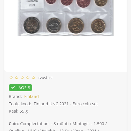
rvustust
LAOS 8
Bränd:
Finland
Toote kood:
Finland UNC 2021 - Euro coin set
Kaal: 55 g
Coin:
Complectation: -
8 münti /
Mintage: -
1.500 /
Quality: -
UNC /
Weight: -
48.0g /
Year: -
2021 /