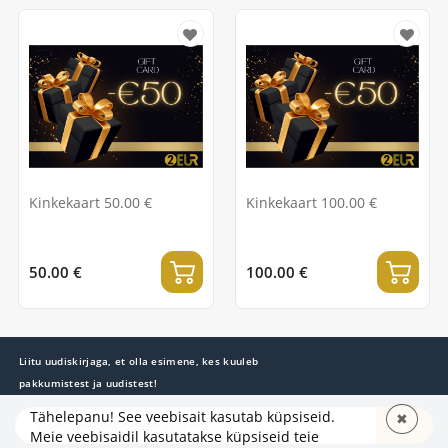
Kinkekaart 50.00 €
Kinkekaart 100.00 €
50.00 €
100.00 €
Liitu uudiskirjaga, et olla esimene, kes kuuleb
pakkumistest ja uudistest!
Tähelepanu! See veebisait kasutab küpsiseid.
✖
TELLI
Meie veebisaidil kasutatakse küpsiseid teie