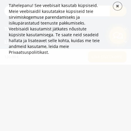
Tähelepanu! See veebisait kasutab küpsiseid.
✖
TELLI
Meie veebisaidil kasutatakse küpsiseid teie
sirvimiskogemuse parendamiseks ja
isikupärastatud teenuste pakkumiseks.
TEAVE
Veebisaidi kasutamist jätkates nõustute
küpsiste kasutamisega. Te saate neid seadeid
hallata ja lisateavet selle kohta, kuidas me teie
LISAKS
andmeid kasutame,
leida meie
Privaatsuspoliitikast
.
KATEGOORIAD
120.00 €
LISA OSTUKORVI
2eur.eu veebipood on avatud 24/7
info@2eur.eu
TARTU MNT 7 10145 TALLINN ESTONIA
Telegram
Viber
Whatsapp