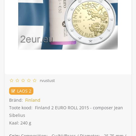
rvustust
LAOS 2
Bränd:
Finland
Toote kood:
Finland 2 EURO ROLL 2015 - composer Jean
Sibelius
Kaal: 240 g
Coin:
Composition: -
Cu/Ni/Brass /
Diameter: -
25,75 mm /