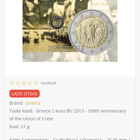
rvustust
LAOS OTSAS
Bränd:
Greece
Toote kood:
Greece 2 euro BU 2013 - 100th Anniversary
of the Union of Crete
Kaal: 21 g
Coin:
Composition: -
Cu/Ni/Brass /
Diameter: -
25,75 mm /