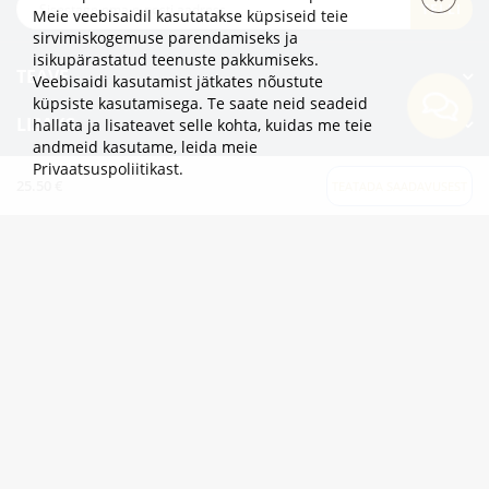
TELLI
Meie veebisaidil kasutatakse küpsiseid teie
sirvimiskogemuse parendamiseks ja
isikupärastatud teenuste pakkumiseks.
TEAVE
Veebisaidi kasutamist jätkates nõustute
küpsiste kasutamisega. Te saate neid seadeid
LISAKS
hallata ja lisateavet selle kohta, kuidas me teie
andmeid kasutame,
leida meie
Privaatsuspoliitikast
.
KATEGOORIAD
25.50 €
TEATADA SAADAVUSEST
2eur.eu veebipood on avatud 24/7
info@2eur.eu
TARTU MNT 7 10145 TALLINN ESTONIA
Telegram
Viber
Whatsapp