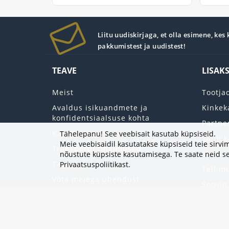
Liitu uudiskirjaga, et olla esimene, kes
pakkumistest ja uudistest!
TEAVE
LISAK
Meist
Tootja
Avaldus isikuandmete ja
Kinkek
konfidentsiaalsuse kohta
Partne
Kasutustingimused
Tähelepanu! See veebisait kasutab küpsiseid.
Saidi k
Meie veebisaidil kasutatakse küpsiseid teie sir
Transpordi tingimused
Minu k
nõustute küpsiste kasutamisega. Te saate neid se
Tagastab
Privaatsuspoliitikast
.
Tellim
Võta meiega ühendust
Soovin
Uudisk
Eripak