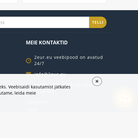
TELLI
MEIE KONTAKTID
2eur.eu veebipood on avatud
24/7
info@2eur.eu
✖
TARTU MNT 7 10145 TALLINN
ks. Veebisaidi kasutamist jätkates
ESTONIA
sutame,
leida meie
Telegram
Viber
Whatsapp