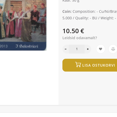
Kaal: 50 g
Coin:
Composition: -
Cu/Ni/Bra
5.000 /
Quality: -
BU /
Weight: -
10.50 €
Leidsid odavamalt?
LISA OSTUKORVI