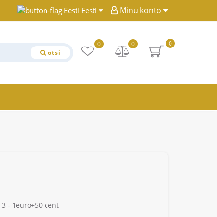
Minu konto
Eesti
0
0
0
otsi
3 - 1euro+50 cent