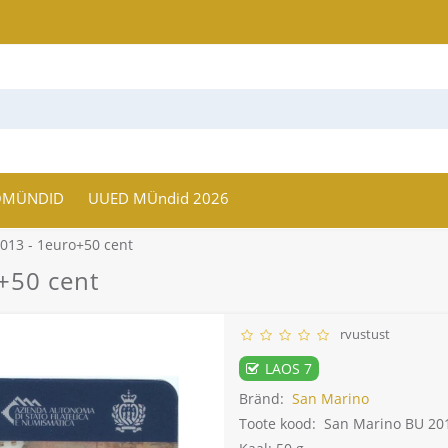
OMÜNDID
UUED MÜndid 2026
013 - 1euro+50 cent
+50 cent
rvustust
LAOS 7
Bränd:
San Marino
Toote kood:
San Marino BU 201