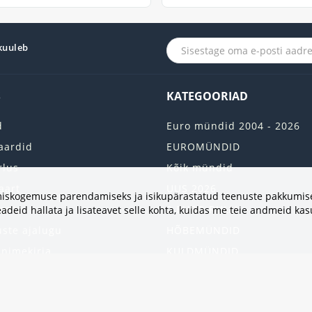
 kuuleb
S
KATEGOORIAD
d
Euro mündid 2004 - 2026
aardid
EUROMÜNDID
rlus
Kõik mündid
aart
UUS 2026
vimiskogemuse parendamiseks ja isikupärastatud teenuste pakkumise
onto
2 EURO RULLI
adeid hallata ja lisateavet selle kohta, kuidas me teie andmeid ka
uste ajalugu
HÕBEMÜNDID
 nimekirja
KULDMÜNDID
iri
ALBUMID JA TARVIKUD
kumised
UKRAINA MÜNDID