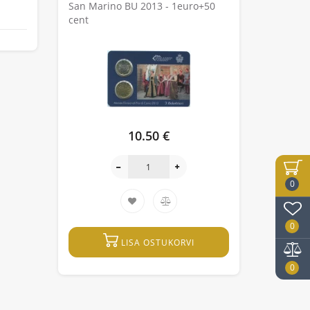
San Marino BU 2013 - 1euro+50
cent
10.50 €
0
0
LISA OSTUKORVI
0