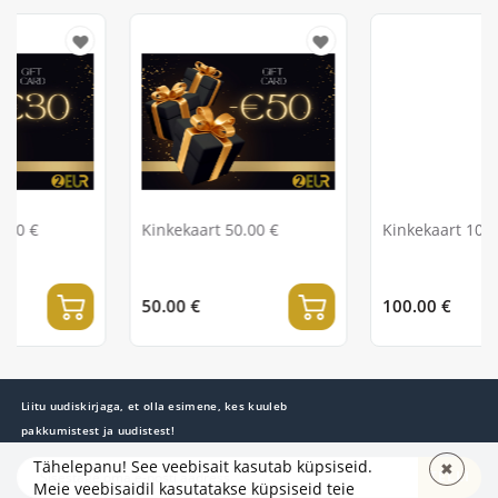
Kinkekaart 50.00 €
Kinkekaart 100.00 €
50.00 €
100.00 €
Liitu uudiskirjaga, et olla esimene, kes kuuleb
pakkumistest ja uudistest!
Tähelepanu! See veebisait kasutab küpsiseid.
✖
TELLI
Meie veebisaidil kasutatakse küpsiseid teie