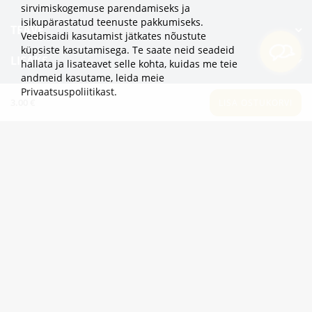
sirvimiskogemuse parendamiseks ja
isikupärastatud teenuste pakkumiseks.
TEAVE
Veebisaidi kasutamist jätkates nõustute
küpsiste kasutamisega. Te saate neid seadeid
LISAKS
hallata ja lisateavet selle kohta, kuidas me teie
andmeid kasutame,
leida meie
KATEGOORIAD
Privaatsuspoliitikast
.
3.00 €
LISA OSTUKORVI
2eur.eu veebipood on avatud 24/7
info@2eur.eu
TARTU MNT 7 10145 TALLINN ESTONIA
Telegram
Viber
Whatsapp