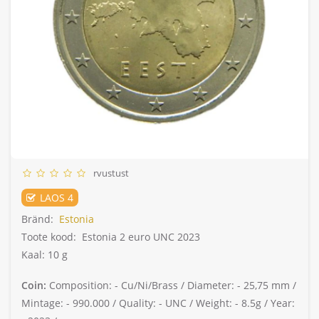
rvustust
LAOS 4
Bränd:
Estonia
Toote kood:
Estonia 2 euro UNC 2023
Kaal: 10 g
Coin:
Composition: -
Cu/Ni/Brass /
Diameter: -
25,75 mm /
Mintage: -
990.000 /
Quality: -
UNC /
Weight: -
8.5g /
Year: