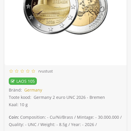
rvustust
LAOS 105
Bränd:
Germany
Toote kood:
Germany 2 euro UNC 2026 - Bremen
Kaal: 10 g
Coin:
Composition: -
Cu/Ni/Brass /
Mintage: -
30.000.000 /
Quality: -
UNC /
Weight: -
8.5g /
Year: -
2026 /