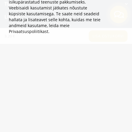
isikupärastatud teenuste pakkumiseks.
TEAVE
Veebisaidi kasutamist jätkates nõustute
küpsiste kasutamisega. Te saate neid seadeid
LISAKS
hallata ja lisateavet selle kohta, kuidas me teie
andmeid kasutame,
leida meie
KATEGOORIAD
Privaatsuspoliitikast
.
3.20 €
LISA OSTUKORVI
2eur.eu veebipood on avatud 24/7
info@2eur.eu
TARTU MNT 7 10145 TALLINN ESTONIA
Telegram
Viber
Whatsapp
2eur.eu © 2024