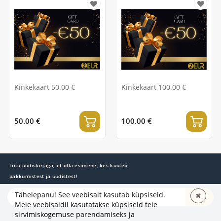
Kinkekaart 50.00 €
Kinkekaart 100.00 €
50.00 €
100.00 €
Liitu uudiskirjaga, et olla esimene, kes kuuleb
pakkumistest ja uudistest!
Tähelepanu! See veebisait kasutab küpsiseid.
✖
TELLI
Meie veebisaidil kasutatakse küpsiseid teie
sirvimiskogemuse parendamiseks ja