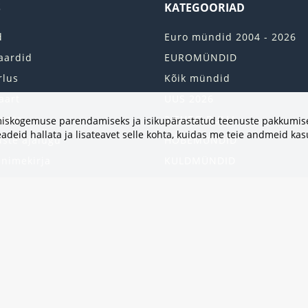
S
KATEGOORIAD
d
Euro mündid 2004 - 2026
aardid
EUROMÜNDID
rlus
Kõik mündid
aart
UUS 2026
onto
2 EURO RULLI
vimiskogemuse parendamiseks ja isikupärastatud teenuste pakkumise
adeid hallata ja lisateavet selle kohta, kuidas me teie andmeid ka
uste ajalugu
HÕBEMÜNDID
 nimekirja
KULDMÜNDID
iri
ALBUMID JA TARVIKUD
kumised
UKRAINA MÜNDID
United States
HEA PAKKUMINE
Kinkekaart
Populaarsed kategooriad