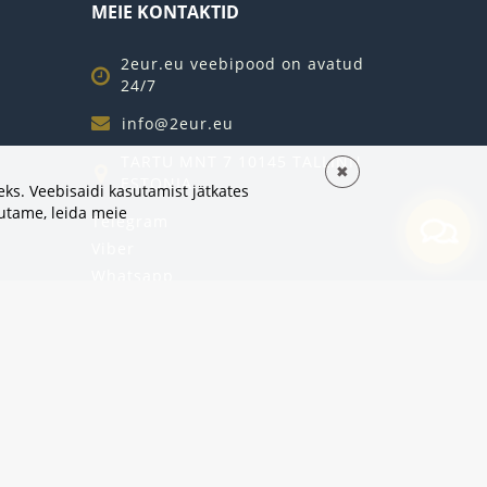
MEIE KONTAKTID
2eur.eu veebipood on avatud
24/7
info@2eur.eu
TARTU MNT 7 10145 TALLINN
✖
ESTONIA
ks. Veebisaidi kasutamist jätkates
sutame,
leida meie
Telegram
Viber
Whatsapp