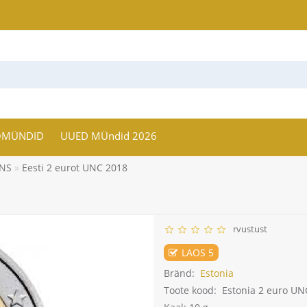
OMÜNDID
UUED MÜndid 2026
INS
Eesti 2 eurot UNC 2018
rvustust
LAOS 5
Bränd:
Estonia
Toote kood:
Estonia 2 euro UN