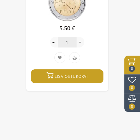
5.50 €
0
LISA OSTUKORVI
0
0