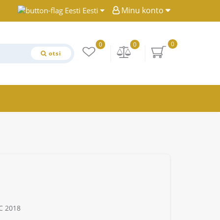
Minu konto
Eesti
0
0
0
otsi
C 2018