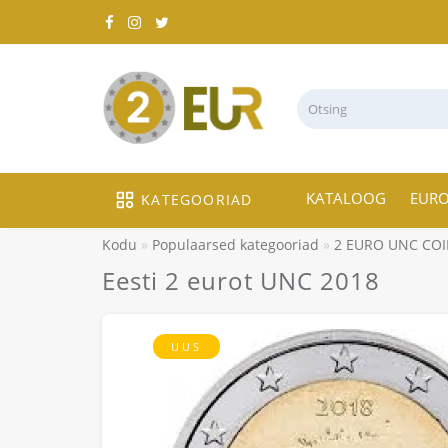
KATALOOG
EUR
KATEGOORIAD
Kodu
Populaarsed kategooriad
2 EURO UNC CO
Eesti 2 eurot UNC 2018
UUS