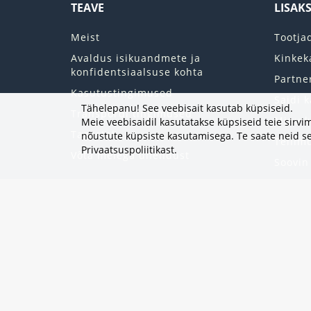
TEAVE
LISAK
Meist
Tootja
Avaldus isikuandmete ja
Kinkek
konfidentsiaalsuse kohta
Partne
Kasutustingimused
Saidi k
Tähelepanu! See veebisait kasutab küpsiseid.
Transpordi tingimused
Minu k
Meie veebisaidil kasutatakse küpsiseid teie sir
Tagastab
nõustute küpsiste kasutamisega. Te saate neid se
Tellim
Privaatsuspoliitikast
.
Võta meiega ühendust
Soovin
Uudisk
Eripak