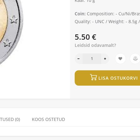
Kaal: 10 g
Coin:
Composition: -
Cu/Ni/Bra
Quality: -
UNC /
Weight: -
8.5g 
5.50 €
Leidsid odavamalt?
LISA OSTUKORVI
TUSED (0)
KOOS OSTETUD