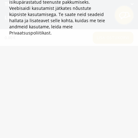
isikupärastatud teenuste pakkumiseks.
TEAVE
Veebisaidi kasutamist jätkates nõustute
küpsiste kasutamisega. Te saate neid seadeid
LISAKS
hallata ja lisateavet selle kohta, kuidas me teie
andmeid kasutame,
leida meie
KATEGOORIAD
Privaatsuspoliitikast
.
0.80 €
LISA OSTUKORVI
2eur.eu veebipood on avatud 24/7
info@2eur.eu
TARTU MNT 7 10145 TALLINN ESTONIA
Telegram
Viber
Whatsapp
2eur.eu © 2024