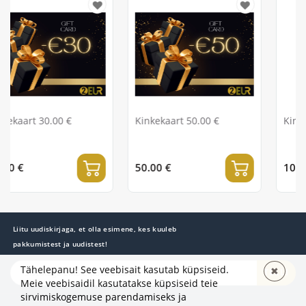
€
Kinkekaart 50.00 €
Kinkekaart 100.00 €
50.00 €
100.00 €
Liitu uudiskirjaga, et olla esimene, kes kuuleb
pakkumistest ja uudistest!
Tähelepanu! See veebisait kasutab küpsiseid.
✖
TELLI
Meie veebisaidil kasutatakse küpsiseid teie
sirvimiskogemuse parendamiseks ja