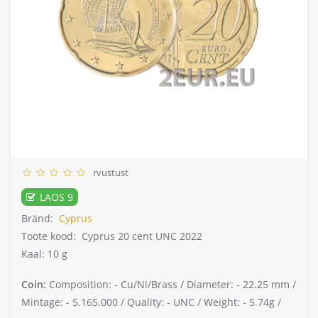
rvustust
LAOS 9
Bränd:
Cyprus
Toote kood:
Cyprus 20 cent UNC 2022
Kaal: 10 g
Coin:
Composition: -
Cu/Ni/Brass /
Diameter: -
22.25 mm /
Mintage: -
5.165.000 /
Quality: -
UNC /
Weight: -
5.74g /