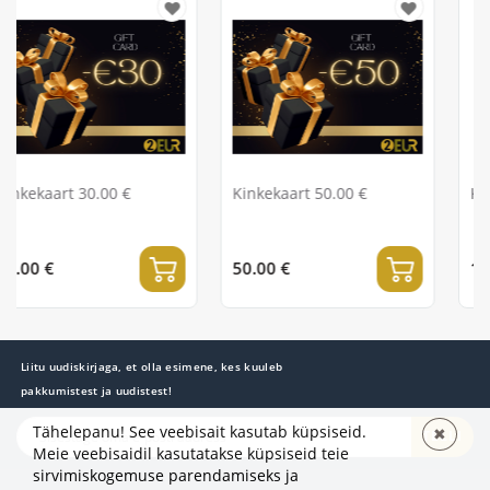
0 €
Kinkekaart 50.00 €
Kinkekaart 100.00
50.00 €
100.00 €
Liitu uudiskirjaga, et olla esimene, kes kuuleb
pakkumistest ja uudistest!
Tähelepanu! See veebisait kasutab küpsiseid.
✖
TELLI
Meie veebisaidil kasutatakse küpsiseid teie
sirvimiskogemuse parendamiseks ja