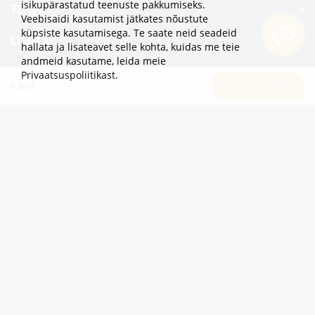
isikupärastatud teenuste pakkumiseks.
TEAVE
Veebisaidi kasutamist jätkates nõustute
küpsiste kasutamisega. Te saate neid seadeid
LISAKS
hallata ja lisateavet selle kohta, kuidas me teie
andmeid kasutame,
leida meie
KATEGOORIAD
Privaatsuspoliitikast
.
0.60 €
LISA OSTUKORVI
2eur.eu veebipood on avatud 24/7
info@2eur.eu
TARTU MNT 7 10145 TALLINN ESTONIA
Telegram
Viber
Whatsapp
2eur.eu © 2024