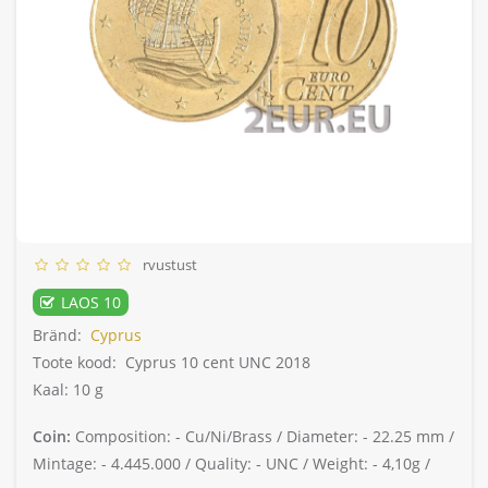
rvustust
LAOS 10
Bränd:
Cyprus
Toote kood:
Cyprus 10 cent UNC 2018
Kaal: 10 g
Coin:
Composition: -
Cu/Ni/Brass /
Diameter: -
22.25 mm /
Mintage: -
4.445.000 /
Quality: -
UNC /
Weight: -
4,10g /