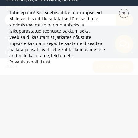
pakkumistest ja uudistest!
Tähelepanu! See veebisait kasutab küpsiseid.
✖
Meie veebisaidil kasutatakse küpsiseid teie
TELLI
sirvimiskogemuse parendamiseks ja
isikupärastatud teenuste pakkumiseks.
Veebisaidi kasutamist jätkates nõustute
TEAVE
küpsiste kasutamisega. Te saate neid seadeid
hallata ja lisateavet selle kohta, kuidas me teie
LISAKS
andmeid kasutame,
leida meie
Privaatsuspoliitikast
.
KATEGOORIAD
49.00 €
LISA OSTUKORVI
2eur.eu veebipood on avatud 24/7
info@2eur.eu
TARTU MNT 7 10145 TALLINN ESTONIA
Telegram
Viber
Whatsapp