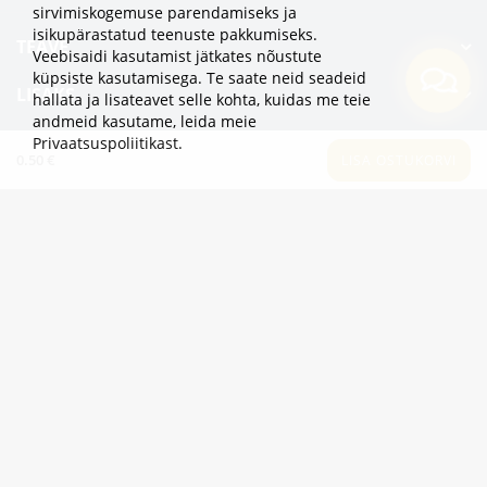
sirvimiskogemuse parendamiseks ja
isikupärastatud teenuste pakkumiseks.
TEAVE
Veebisaidi kasutamist jätkates nõustute
küpsiste kasutamisega. Te saate neid seadeid
LISAKS
hallata ja lisateavet selle kohta, kuidas me teie
andmeid kasutame,
leida meie
KATEGOORIAD
Privaatsuspoliitikast
.
0.50 €
LISA OSTUKORVI
2eur.eu veebipood on avatud 24/7
info@2eur.eu
TARTU MNT 7 10145 TALLINN ESTONIA
Telegram
Viber
Whatsapp