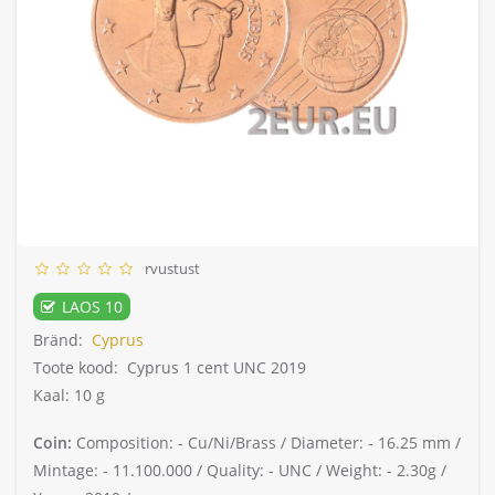
rvustust
LAOS 10
Bränd:
Cyprus
Toote kood:
Cyprus 1 cent UNC 2019
Kaal: 10 g
Coin:
Composition: -
Cu/Ni/Brass /
Diameter: -
16.25 mm /
Mintage: -
11.100.000 /
Quality: -
UNC /
Weight: -
2.30g /