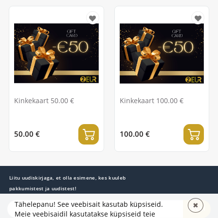
Kinkekaart 50.00 €
Kinkekaart 100.00 €
50.00 €
100.00 €
Liitu uudiskirjaga, et olla esimene, kes kuuleb
pakkumistest ja uudistest!
Tähelepanu! See veebisait kasutab küpsiseid.
✖
TELLI
Meie veebisaidil kasutatakse küpsiseid teie