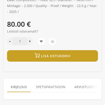
Mintage: -
2.500 /
Quality: -
Proof /
Weight: -
22.0 g /
Year:
-
2025 /
80.00 €
Leidsid odavamalt?
LISA OSTUKORVI
KIRJELDUS
SPETSIFIKATSIOON
ARVUSTUSED (0)