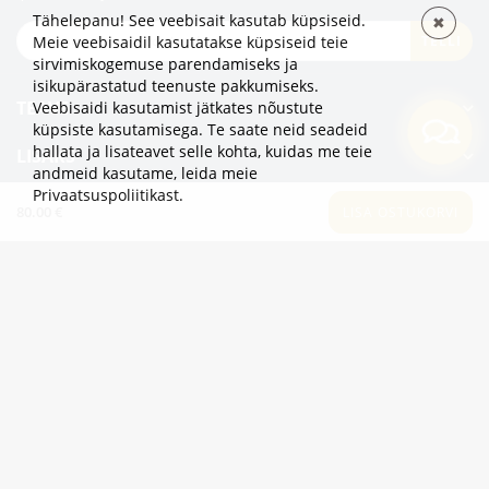
Tähelepanu! See veebisait kasutab küpsiseid.
✖
TELLI
Meie veebisaidil kasutatakse küpsiseid teie
sirvimiskogemuse parendamiseks ja
isikupärastatud teenuste pakkumiseks.
TEAVE
Veebisaidi kasutamist jätkates nõustute
küpsiste kasutamisega. Te saate neid seadeid
hallata ja lisateavet selle kohta, kuidas me teie
LISAKS
andmeid kasutame,
leida meie
Privaatsuspoliitikast
.
KATEGOORIAD
80.00 €
LISA OSTUKORVI
2eur.eu veebipood on avatud 24/7
info@2eur.eu
TARTU MNT 7 10145 TALLINN ESTONIA
Telegram
Viber
Whatsapp