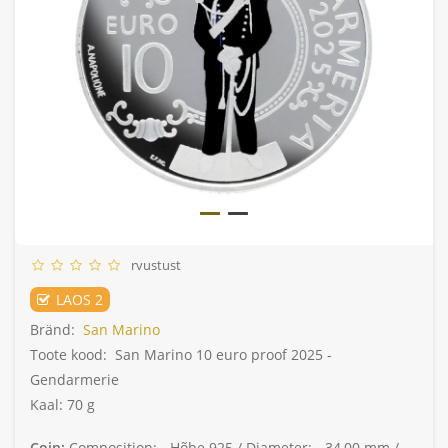
rvustust
LAOS 2
Bränd:
San Marino
Toote kood:
San Marino 10 euro proof 2025 -
Gendarmerie
Kaal: 70 g
Coin:
Composition: -
Hõbe 925 /
Diameter: -
34,00 mm /