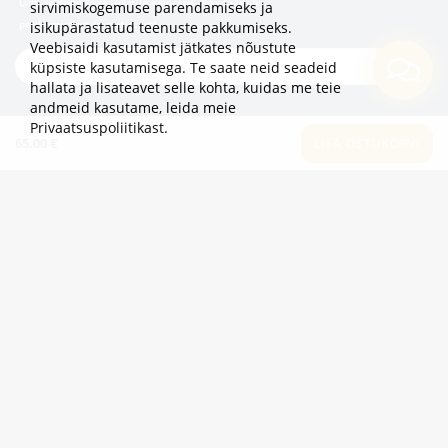
Liitu uudiskirjaga, et olla esimene, kes kuuleb
sirvimiskogemuse parendamiseks ja
pakkumistest ja uudistest!
isikupärastatud teenuste pakkumiseks.
Veebisaidi kasutamist jätkates nõustute
TELLI
küpsiste kasutamisega. Te saate neid seadeid
hallata ja lisateavet selle kohta, kuidas me teie
andmeid kasutame,
leida meie
TEAVE
Privaatsuspoliitikast
.
65.00 €
LISA OSTUKORVI
LISAKS
KATEGOORIAD
2eur.eu veebipood on avatud 24/7
info@2eur.eu
TARTU MNT 7 10145 TALLINN ESTONIA
Telegram
Viber
Whatsapp