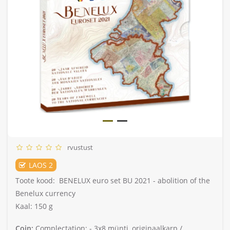
rvustust
LAOS 2
Toote kood:
BENELUX euro set BU 2021 - abolition of the
Benelux currency
Kaal: 150 g
Coin:
Complectation: -
3x8 münti, originaalkarp /