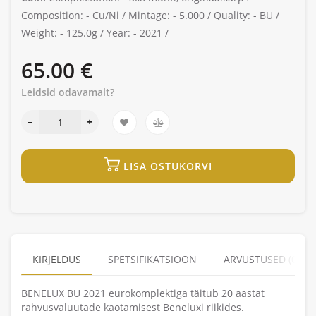
Composition: -
Cu/Ni /
Mintage: -
5.000 /
Quality: -
BU /
Weight: -
125.0g /
Year: -
2021 /
65.00 €
Leidsid odavamalt?
LISA OSTUKORVI
KIRJELDUS
SPETSIFIKATSIOON
ARVUSTUSED (0)
BENELUX BU 2021 eurokomplektiga täitub 20 aastat
rahvusvaluutade kaotamisest Beneluxi riikides.