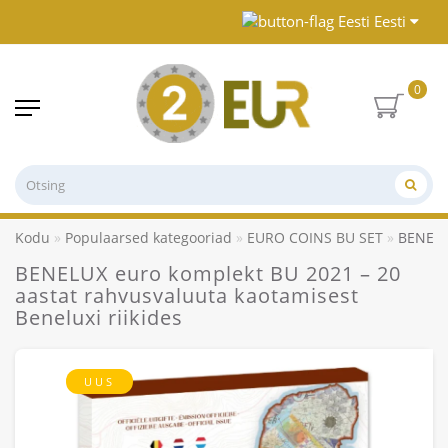
Eesti
0
Kodu
Populaarsed kategooriad
EURO COINS BU SET
BENELUX
BENELUX euro komplekt BU 2021 – 20
aastat rahvusvaluuta kaotamisest
Beneluxi riikides
UUS