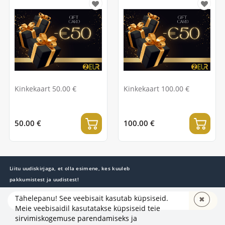
Kinkekaart 50.00 €
Kinkekaart 100.00 €
50.00 €
100.00 €
Liitu uudiskirjaga, et olla esimene, kes kuuleb
pakkumistest ja uudistest!
Tähelepanu! See veebisait kasutab küpsiseid.
✖
TELLI
Meie veebisaidil kasutatakse küpsiseid teie
sirvimiskogemuse parendamiseks ja