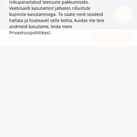
isikupärastatud teenuste pakkumiseks.
TEAVE
Veebisaidi kasutamist jätkates nõustute
küpsiste kasutamisega. Te saate neid seadeid
LISAKS
hallata ja lisateavet selle kohta, kuidas me teie
andmeid kasutame,
leida meie
KATEGOORIAD
Privaatsuspoliitikast
.
8.50 €
LISA OSTUKORVI
2eur.eu veebipood on avatud 24/7
info@2eur.eu
TARTU MNT 7 10145 TALLINN ESTONIA
Telegram
Viber
Whatsapp
2eur.eu © 2024