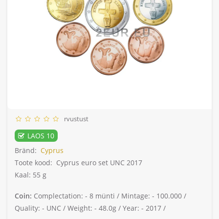
rvustust
LAOS 10
Bränd:
Cyprus
Toote kood:
Cyprus euro set UNC 2017
Kaal: 55 g
Coin:
Complectation: -
8 münti /
Mintage: -
100.000 /
Quality: -
UNC /
Weight: -
48.0g /
Year: -
2017 /