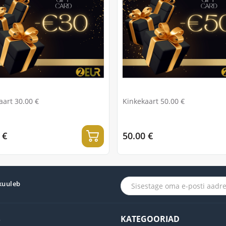
aart 30.00 €
Kinkekaart 50.00 €
 €
50.00 €
 kuuleb
S
KATEGOORIAD