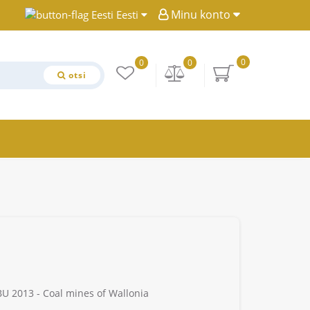
Minu konto
Eesti
0
0
0
otsi
BU 2013 - Coal mines of Wallonia