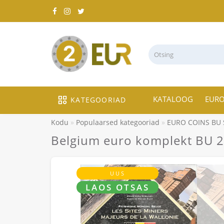
KATALOOG
EUR
KATEGOORIAD
Kodu
Populaarsed kategooriad
EURO COINS BU 
Belgium euro komplekt BU 2
UUS
LAOS OTSAS