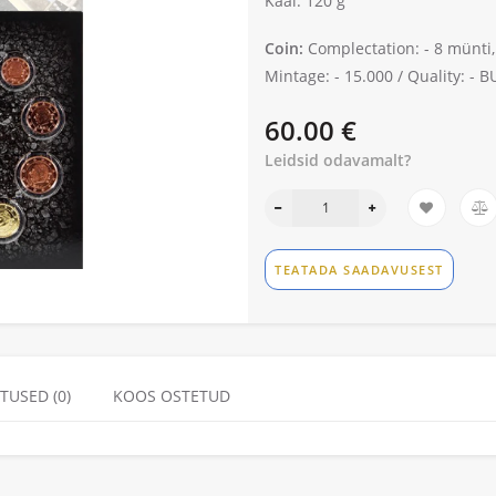
Kaal: 120 g
Coin:
Complectation: -
8 münti,
Mintage: -
15.000 /
Quality: -
BU
60.00 €
Leidsid odavamalt?
TEATADA SAADAVUSEST
TUSED (0)
KOOS OSTETUD