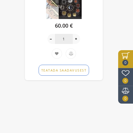
60.00 €
0
TEATADA SAADAVUSEST
0
0