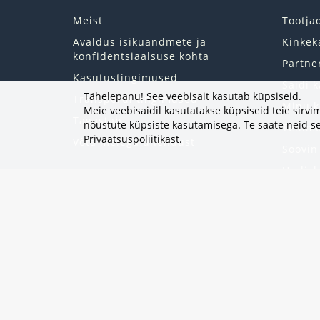
Meist
Tootja
Avaldus isikuandmete ja
Kinkek
konfidentsiaalsuse kohta
Partne
Kasutustingimused
Saidi k
Tähelepanu! See veebisait kasutab küpsiseid.
Transpordi tingimused
Minu k
Meie veebisaidil kasutatakse küpsiseid teie sir
Tagastab
nõustute küpsiste kasutamisega. Te saate neid se
Tellim
Privaatsuspoliitikast
.
Võta meiega ühendust
Soovin
Uudisk
Eripak