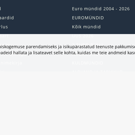
d
Euro mündid 2004 - 2026
aardid
EUROMÜNDID
rlus
Kõik mündid
aart
UUS 2026
onto
2 EURO RULLI
vimiskogemuse parendamiseks ja isikupärastatud teenuste pakkumise
adeid hallata ja lisateavet selle kohta, kuidas me teie andmeid ka
uste ajalugu
HÕBEMÜNDID
 nimekirja
KULDMÜNDID
iri
ALBUMID JA TARVIKUD
kumised
UKRAINA MÜNDID
United States
HEA PAKKUMINE
Kinkekaart
Populaarsed kategooriad