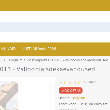
OMÜNDID
UUED MÜndid 2026
SET
Belgium euro komplekt BU 2013 - Valloonia söekaevandused
013 - Valloonia söekaevandused
rvustust
LAOS OTSAS
Bränd:
Belgium
Toote kood:
Belgium euro set 