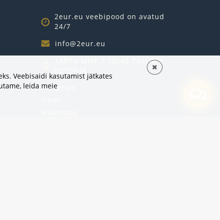
2eur.eu veebipood on avatud
24/7
info@2eur.eu
TARTU MNT 7 10145 TALLINN
✖
ESTONIA
ks. Veebisaidi kasutamist jätkates
sutame,
leida meie
Telegram
Viber
Whatsapp