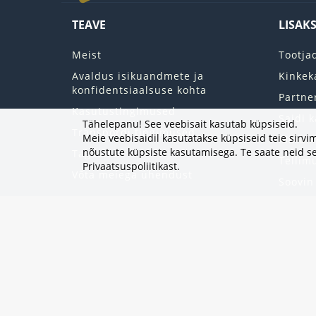
TEAVE
LISAK
Meist
Tootja
Avaldus isikuandmete ja
Kinkek
konfidentsiaalsuse kohta
Partne
Kasutustingimused
Saidi k
Tähelepanu! See veebisait kasutab küpsiseid.
Transpordi tingimused
Meie veebisaidil kasutatakse küpsiseid teie sir
Minu k
nõustute küpsiste kasutamisega. Te saate neid se
Tagastab
Tellim
Privaatsuspoliitikast
.
Võta meiega ühendust
Soovin
Uudisk
Eripak