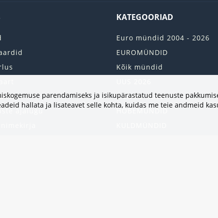
S
KATEGOORIAD
d
Euro mündid 2004 - 2026
aardid
EUROMÜNDID
rlus
Kõik mündid
aart
UUS 2026
vimiskogemuse parendamiseks ja isikupärastatud teenuste pakkumise
onto
2 EURO RULLI
adeid hallata ja lisateavet selle kohta, kuidas me teie andmeid ka
uste ajalugu
HÕBEMÜNDID
 nimekirja
KULDMÜNDID
iri
ALBUMID JA TARVIKUD
kumised
UKRAINA MÜNDID
United States
HEA PAKKUMINE
Kinkekaart
Populaarsed kategooriad