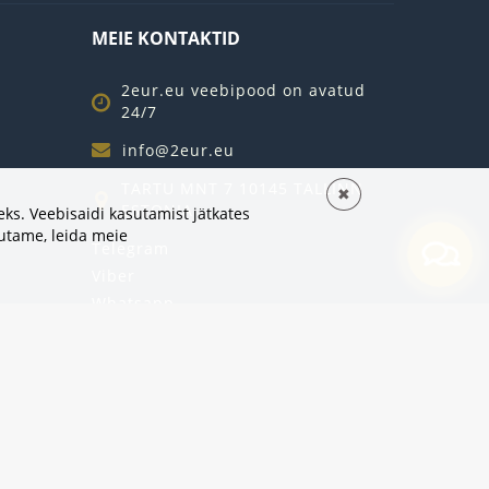
MEIE KONTAKTID
2eur.eu veebipood on avatud
24/7
info@2eur.eu
TARTU MNT 7 10145 TALLINN
✖
ESTONIA
ks. Veebisaidi kasutamist jätkates
sutame,
leida meie
Telegram
Viber
Whatsapp