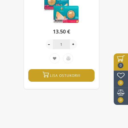
13.50 €
0
LISA OSTUKORVI
0
0