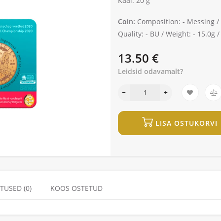
Kaal: 20 g
Coin:
Composition: -
Messing /
Quality: -
BU /
Weight: -
15.0g 
13.50 €
Leidsid odavamalt?
LISA OSTUKORVI
TUSED (0)
KOOS OSTETUD