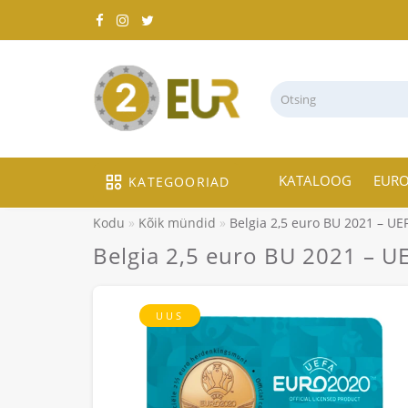
KATALOOG
EUR
KATEGOORIAD
Kodu
Kõik mündid
Belgia 2,5 euro BU 2021 – UE
Belgia 2,5 euro BU 2021 – U
UUS