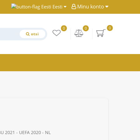
Minu konto
Eesti
0
0
0
otsi
BU 2021 - UEFA 2020 - NL