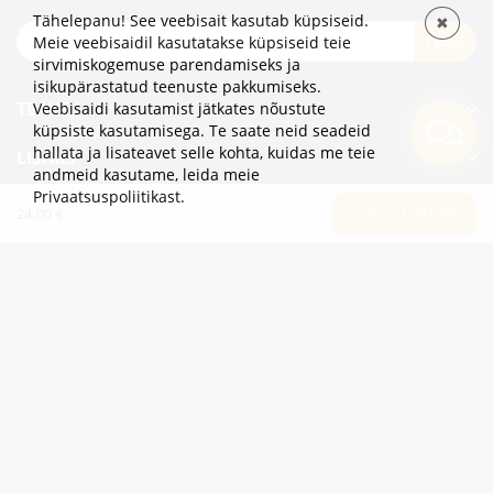
Tähelepanu! See veebisait kasutab küpsiseid.
✖
TELLI
Meie veebisaidil kasutatakse küpsiseid teie
sirvimiskogemuse parendamiseks ja
isikupärastatud teenuste pakkumiseks.
TEAVE
Veebisaidi kasutamist jätkates nõustute
küpsiste kasutamisega. Te saate neid seadeid
hallata ja lisateavet selle kohta, kuidas me teie
LISAKS
andmeid kasutame,
leida meie
Privaatsuspoliitikast
.
KATEGOORIAD
24.00 €
LISA OSTUKORVI
2eur.eu veebipood on avatud 24/7
info@2eur.eu
TARTU MNT 7 10145 TALLINN ESTONIA
Telegram
Viber
Whatsapp