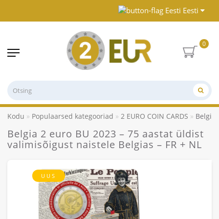
Eesti
0
Kodu
Populaarsed kategooriad
2 EURO COIN CARDS
Belgia 
Belgia 2 euro BU 2023 – 75 aastat üldist
valimisõigust naistele Belgias – FR + NL
UUS