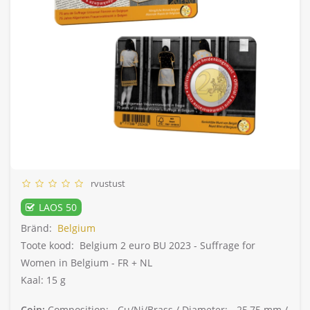
rvustust
LAOS 50
Bränd:
Belgium
Toote kood:
Belgium 2 euro BU 2023 - Suffrage for
Women in Belgium - FR + NL
Kaal: 15 g
Coin:
Composition: -
Cu/Ni/Brass /
Diameter: -
25,75 mm /