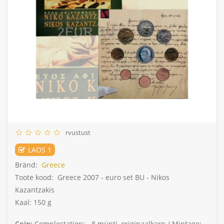
rvustust
LAOS 1
Bränd:
Greece
Toote kood:
Greece 2007 - euro set BU - Nikos
Kazantzakis
Kaal: 150 g
Coin:
Complectation: -
8 münti, originaalkarp /
Mintage: -