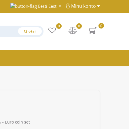
Minu konto
Eesti
0
0
0
otsi
 - Euro coin set