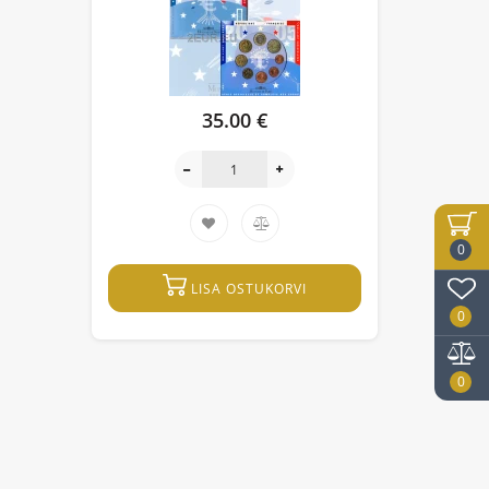
35.00 €
0
LISA OSTUKORVI
0
0