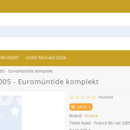
OMÜNDID
UUED MÜndid 2026
05 - Euromüntide komplekt
005 - Euromüntide komplekt
rvustust
LAOS 1
Bränd:
France
Toote kood:
France BU set 2005