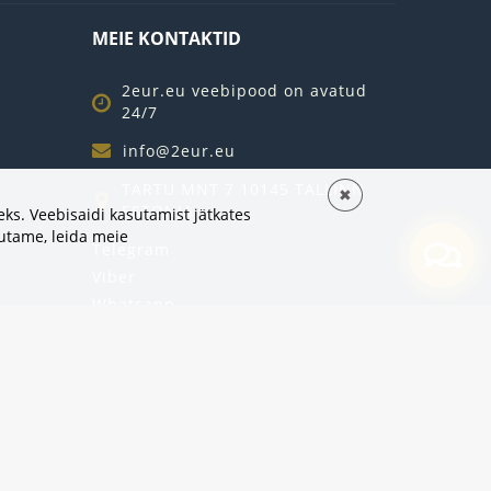
MEIE KONTAKTID
2eur.eu veebipood on avatud
24/7
info@2eur.eu
TARTU MNT 7 10145 TALLINN
✖
ESTONIA
ks. Veebisaidi kasutamist jätkates
sutame,
leida meie
Telegram
Viber
Whatsapp