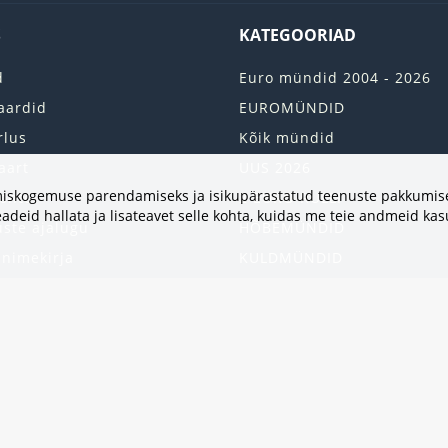
S
KATEGOORIAD
d
Euro mündid 2004 - 2026
aardid
EUROMÜNDID
rlus
Kõik mündid
aart
UUS 2026
vimiskogemuse parendamiseks ja isikupärastatud teenuste pakkumise
onto
2 EURO RULLI
adeid hallata ja lisateavet selle kohta, kuidas me teie andmeid ka
uste ajalugu
HÕBEMÜNDID
 nimekirja
KULDMÜNDID
iri
ALBUMID JA TARVIKUD
kumised
UKRAINA MÜNDID
United States
HEA PAKKUMINE
Kinkekaart
Populaarsed kategooriad