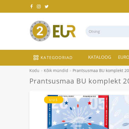
KATALOOG
EUR
KATEGOORIAD
Kodu
Kõik mündid
Prantsusmaa BU komplekt 20
Prantsusmaa BU komplekt 2
UUS