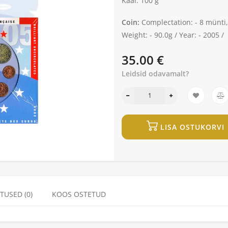
Kaal: 100 g
Coin:
Complectation: -
8 münti,
Weight: -
90.0g /
Year: -
2005 /
35.00 €
Leidsid odavamalt?
LISA OSTUKORVI
TUSED (0)
KOOS OSTETUD