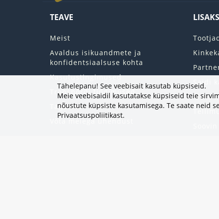
TEAVE
LISAK
Meist
Tootja
Avaldus isikuandmete ja
Kinkek
konfidentsiaalsuse kohta
Partne
Kasutustingimused
Saidi k
Tähelepanu! See veebisait kasutab küpsiseid.
Transpordi tingimused
Meie veebisaidil kasutatakse küpsiseid teie sir
Minu k
nõustute küpsiste kasutamisega. Te saate neid se
Tagastab
Tellim
Privaatsuspoliitikast
.
Võta meiega ühendust
Soovin
Uudisk
Eripak