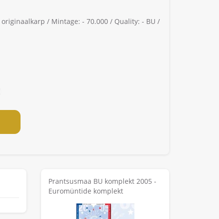
 originaalkarp /
Mintage: -
70.000 /
Quality: -
BU /
Prantsusmaa BU komplekt 2005 -
Euromüntide komplekt