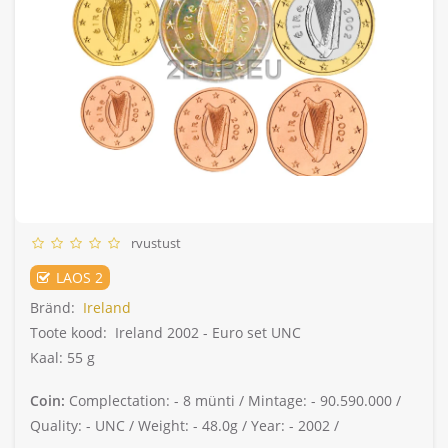
rvustust
LAOS 2
Bränd:
Ireland
Toote kood:
Ireland 2002 - Euro set UNC
Kaal: 55 g
Coin:
Complectation: -
8 münti /
Mintage: -
90.590.000 /
Quality: -
UNC /
Weight: -
48.0g /
Year: -
2002 /