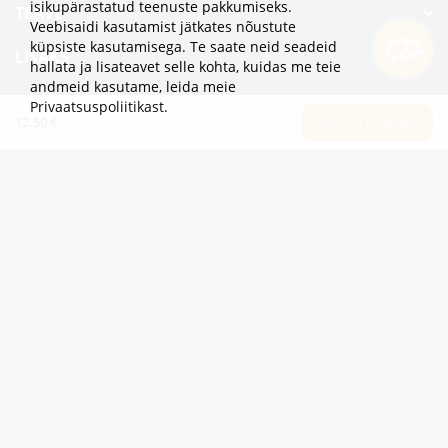
isikupärastatud teenuste pakkumiseks.
TEAVE
Veebisaidi kasutamist jätkates nõustute
küpsiste kasutamisega. Te saate neid seadeid
LISAKS
hallata ja lisateavet selle kohta, kuidas me teie
andmeid kasutame,
leida meie
KATEGOORIAD
Privaatsuspoliitikast
.
12.50 €
LISA OSTUKORVI
2eur.eu veebipood on avatud 24/7
info@2eur.eu
TARTU MNT 7 10145 TALLINN ESTONIA
Telegram
Viber
Whatsapp
2eur.eu © 2024