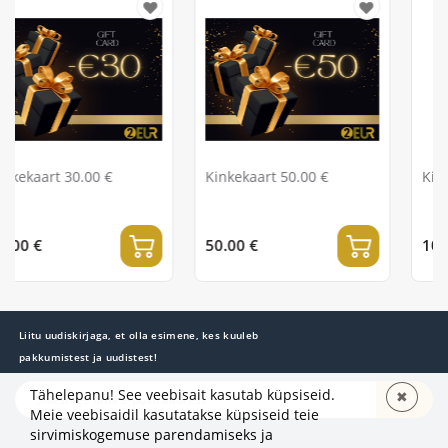
0 €
Kinkekaart 50.00 €
Kinkekaart 100.00
50.00 €
100.00 €
Liitu uudiskirjaga, et olla esimene, kes kuuleb
pakkumistest ja uudistest!
Tähelepanu! See veebisait kasutab küpsiseid.
✖
TELLI
Meie veebisaidil kasutatakse küpsiseid teie
sirvimiskogemuse parendamiseks ja