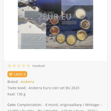
rvustust
LAOS 4
Bränd:
Andorra
Toote kood:
Andorra Euro coin set BU 2023
Kaal: 130 g
Coin:
Complectation: -
8 münti, originaalkarp /
Mintage: -
12.000 /
Quality: -
BU /
Weight: -
120.0g /
Year: -
2023 /