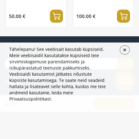
50.00 €
100.00 €
Liitu uudiskirjaga, et olla esimene, kes kuuleb
Tähelepanu! See veebisait kasutab küpsiseid.
✖
pakkumistest ja uudistest!
Meie veebisaidil kasutatakse küpsiseid teie
sirvimiskogemuse parendamiseks ja
TELLI
isikupärastatud teenuste pakkumiseks.
Veebisaidi kasutamist jätkates nõustute
küpsiste kasutamisega. Te saate neid seadeid
TEAVE
hallata ja lisateavet selle kohta, kuidas me teie
andmeid kasutame,
leida meie
LISAKS
Privaatsuspoliitikast
.
32.50 €
LISA OSTUKORVI
KATEGOORIAD
2eur.eu veebipood on avatud 24/7
info@2eur.eu