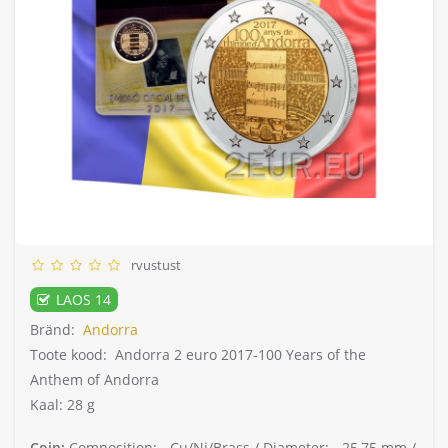
rvustust
LAOS 14
Bränd:
Andorra
Toote kood:
Andorra 2 euro 2017-100 Years of the
Anthem of Andorra
Kaal: 28 g
Coin:
Composition: -
Cu/Ni/Brass /
Diameter: -
25,75 mm /