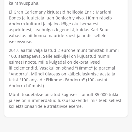
ka rahvuspüha.
El Gran Carlemany kirjutasid helilooja Enric Marfani
Bones ja luuletaja Juan Benloch y Vivo. Hümn räägib
Andorra kultuuri ja ajaloo kõige olulisematest
aspektidest, sealhulgas legendist, kuidas Karl Suur
vabastas piirkonna mauride käest ja andis sellele
iseseisvuse.
2017. aastal välja lastud 2-eurone münt tähistab hümni
100. aastapäeva. Selle esiküljel on kujutatud hümni
esimesi noote, mille külgedel on dekoratiivsed
lilleelemendid. Vasakul on sõnad "Himme" ja paremal
"Andorra". Mündi ülaosas on käibelelaskmise aasta ja
tekst "100 anys de l'Himme d'Andorra" (100 aastat
Andorra hümnist)
Münti toodetakse piiratud koguses – ainult 85 000 tükki –
ja see on nummerdatud luksuspakendis, mis teeb sellest
kollektsionääridele atraktiivse eseme.