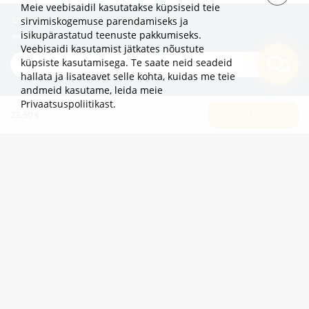
Meie veebisaidil kasutatakse küpsiseid teie
sirvimiskogemuse parendamiseks ja
Liitu uudiskirjaga, et olla esimene, kes kuuleb
isikupärastatud teenuste pakkumiseks.
pakkumistest ja uudistest!
Veebisaidi kasutamist jätkates nõustute
küpsiste kasutamisega. Te saate neid seadeid
TELLI
hallata ja lisateavet selle kohta, kuidas me teie
andmeid kasutame,
leida meie
Privaatsuspoliitikast
.
TEAVE
23.50 €
LISA OSTUKORVI
LISAKS
KATEGOORIAD
2eur.eu veebipood on avatud 24/7
info@2eur.eu
TARTU MNT 7 10145 TALLINN ESTONIA
Telegram
Viber
Whatsapp