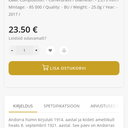
Mintage: -
85 000 /
Quality: -
BU /
Weight: -
25.0g /
Year: -
2017 /
23.50 €
Leidsid odavamalt?
LISA OSTUKORVI
KIRJELDUS
SPETSIFIKATSIOON
ARVUSTUSED (0)
Andorra hümn kirjutati 1914. aastal ja kiideti ametlikult
heaks 8. septembril 1921. aastal. See päev on Andorras