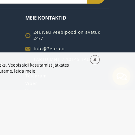
MEIE KONTAKTID
2eur.eu veebipood on avatud
24/7
info@2eur.eu
TARTU MNT 7 10145 TALLINN
✖
ks. Veebisaidi kasutamist jätkates
ESTONIA
sutame,
leida meie
Telegram
Viber
Whatsapp