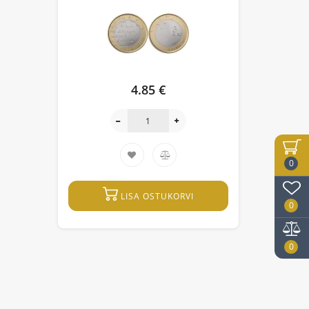
4.85 €
0
LISA OSTUKORVI
0
0