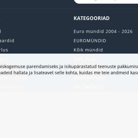
S
KATEGOORIAD
d
Euro mündid 2004 - 2026
aardid
EUROMÜNDID
rlus
Kõik mündid
aart
UUS 2026
vimiskogemuse parendamiseks ja isikupärastatud teenuste pakkumise
onto
2 EURO RULLI
adeid hallata ja lisateavet selle kohta, kuidas me teie andmeid ka
uste ajalugu
HÕBEMÜNDID
 nimekirja
KULDMÜNDID
iri
ALBUMID JA TARVIKUD
kumised
UKRAINA MÜNDID
United States
HEA PAKKUMINE
Kinkekaart