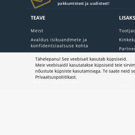
pakkumistest ja uudistest!
TEAVE
LISAK
Meist
Tootja
Avaldus isikuandmete ja
Kinkek
konfidentsiaalsuse kohta
Partne
Kasutustingimused
Saidi k
Tähelepanu! See veebisait kasutab küpsiseid.
Transpordi tingimused
Meie veebisaidil kasutatakse küpsiseid teie sir
Minu k
nõustute küpsiste kasutamisega. Te saate neid se
Tagastab
Tellim
Privaatsuspoliitikast
.
Võta meiega ühendust
Soovin
Uudisk
Eripak