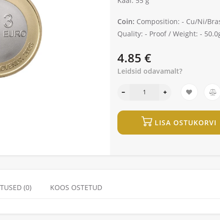
Kaal: 55 g
Coin:
Composition: -
Cu/Ni/Bra
Quality: -
Proof /
Weight: -
50.0g
4.85 €
Leidsid odavamalt?
LISA OSTUKORVI
TUSED (0)
KOOS OSTETUD