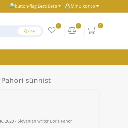
Minu konto
Eesti
0
0
0
otsi
 Pahori sünnist
C 2023 - Slovenian writer Boris Pahor