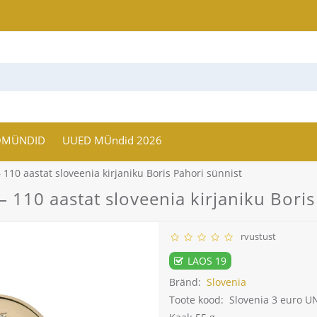
OMÜNDID
UUED MÜndid 2026
110 aastat sloveenia kirjaniku Boris Pahori sünnist
 110 aastat sloveenia kirjaniku Boris
rvustust
LAOS 19
Bränd:
Slovenia
Toote kood:
Slovenia 3 euro UN