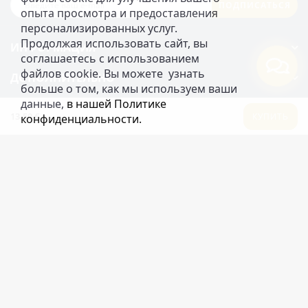
ПОДПИСАТЬСЯ
опыта просмотра и предоставления 
персонализированных услуг. 
Продолжая использовать сайт, вы 
ИНФОРМАЦИЯ
соглашаетесь с использованием 
файлов cookie. Вы можете  узнать 
ДОПОЛНИТЕЛЬНО
больше о том, как мы используем ваши 
данные, 
в нашей Политике 
КАТЕГОРИИ
13.50 €
КУПИТЬ
конфиденциальности.
Интернет-магазин 2eur.eu работает 24/7
info@2eur.eu
TARTU MNT 7 10145 TALLINN ESTONIA
Telegram
Viber
WhatsApp