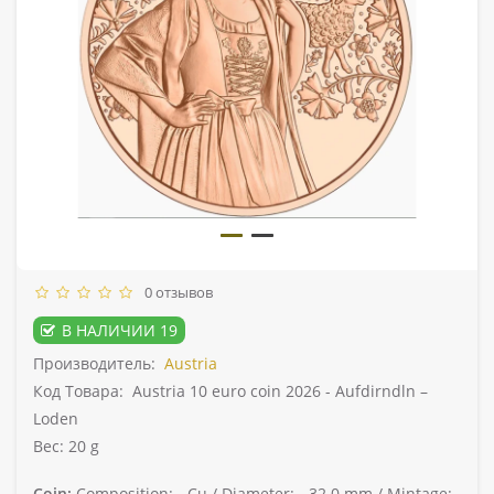
0 отзывов
В НАЛИЧИИ 19
Производитель:
Austria
Код Товара:
Austria 10 euro coin 2026 - Aufdirndln –
Loden
Вес: 20 g
Coin:
Composition: -
Cu /
Diameter: -
32.0 mm /
Mintage: