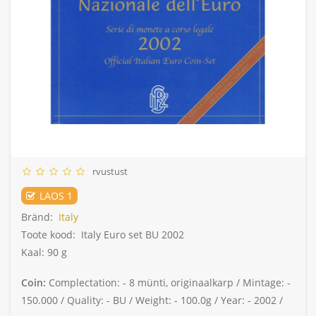
rvustust
LAOS 1
Bränd:
Italy
Toote kood:
Italy Euro set BU 2002
Kaal: 90 g
Coin:
Complectation: -
8 münti, originaalkarp /
Mintage: -
150.000 /
Quality: -
BU /
Weight: -
100.0g /
Year: -
2002 /