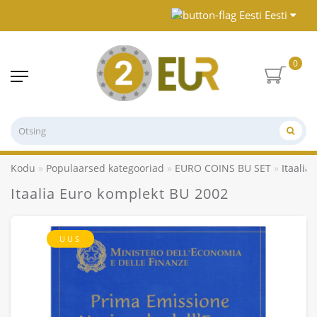
Eesti
0
Kodu
Populaarsed kategooriad
EURO COINS BU SET
Itaalia
Itaalia Euro komplekt BU 2002
UUS