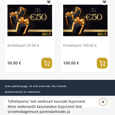
Kinkekaart 50.00 €
Kinkekaart 100.00 €
50.00 €
100.00 €
Liitu uudiskirjaga, et olla esimene, kes kuuleb
pakkumistest ja uudistest!
Tähelepanu! See veebisait kasutab küpsiseid.
✖
TELLI
Meie veebisaidil kasutatakse küpsiseid teie
sirvimiskogemuse parendamiseks ja