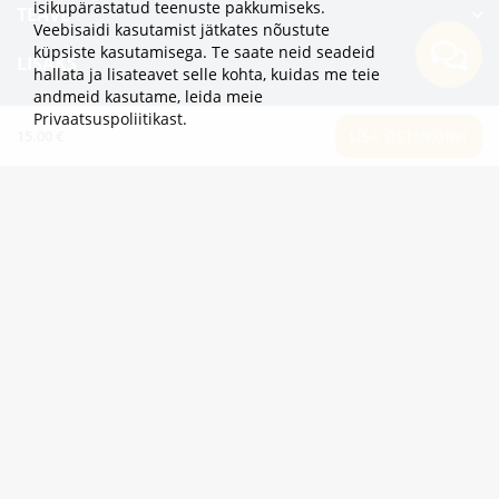
isikupärastatud teenuste pakkumiseks.
TEAVE
Veebisaidi kasutamist jätkates nõustute
küpsiste kasutamisega. Te saate neid seadeid
LISAKS
hallata ja lisateavet selle kohta, kuidas me teie
andmeid kasutame,
leida meie
KATEGOORIAD
Privaatsuspoliitikast
.
15.00 €
LISA OSTUKORVI
2eur.eu veebipood on avatud 24/7
info@2eur.eu
TARTU MNT 7 10145 TALLINN ESTONIA
Telegram
Viber
Whatsapp
2eur.eu © 2024