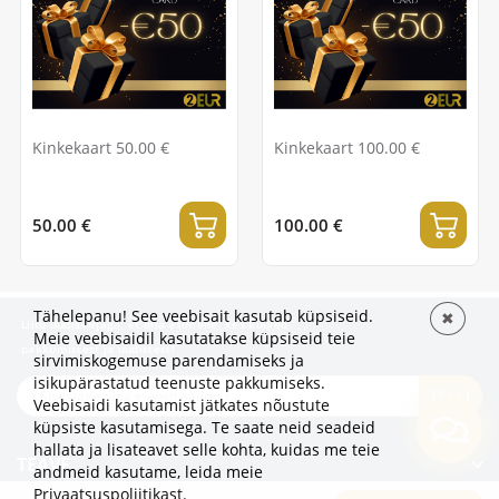
Kinkekaart 50.00 €
Kinkekaart 100.00 €
50.00 €
100.00 €
Tähelepanu! See veebisait kasutab küpsiseid.
✖
Liitu uudiskirjaga, et olla esimene, kes kuuleb
Meie veebisaidil kasutatakse küpsiseid teie
pakkumistest ja uudistest!
sirvimiskogemuse parendamiseks ja
isikupärastatud teenuste pakkumiseks.
TELLI
Veebisaidi kasutamist jätkates nõustute
küpsiste kasutamisega. Te saate neid seadeid
hallata ja lisateavet selle kohta, kuidas me teie
TEAVE
andmeid kasutame,
leida meie
Privaatsuspoliitikast
.