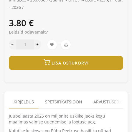
-
2026 /
3.80 €
Leidsid odavamalt?
LISA OSTUKORVI
KIRJELDUS
SPETSIFIKATSIOON
ARVUSTUSED (0)
Juubeliaasta 2025 on miljonite usklike jaoks kogu
maailmas vaimse uuenemise ja lootuse aeg.
Kujutise keskosas on Püha Peetruse basiilika pühad