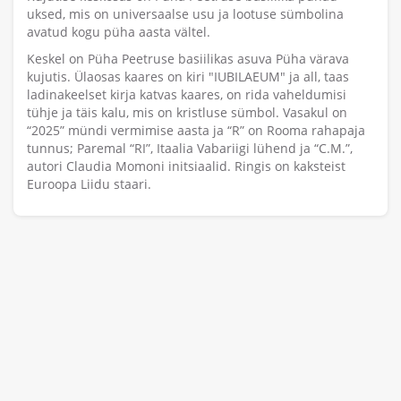
uksed, mis on universaalse usu ja lootuse sümbolina
avatud kogu püha aasta vältel.
Keskel on Püha Peetruse basiilikas asuva Püha värava
kujutis. Ülaosas kaares on kiri "IUBILAEUM" ja all, taas
ladinakeelset kirja katvas kaares, on rida vaheldumisi
tühje ja täis kalu, mis on kristluse sümbol. Vasakul on
“2025” mündi vermimise aasta ja “R” on Rooma rahapaja
tunnus; Paremal “RI”, Itaalia Vabariigi lühend ja “C.M.”,
autori Claudia Momoni initsiaalid. Ringis on kaksteist
Euroopa Liidu staari.