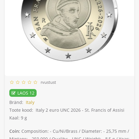
rvustust
LAOS 12
Bränd:
Italy
Toote kood:
Italy 2 euro UNC 2026 - St. Francis of Assisi
Kaal: 9 g
Coin:
Composition: -
Cu/Ni/Brass /
Diameter: -
25,75 mm /
Mintage: -
250.000 /
Quality: -
UNC /
Weight: -
8,5 g /
Year: