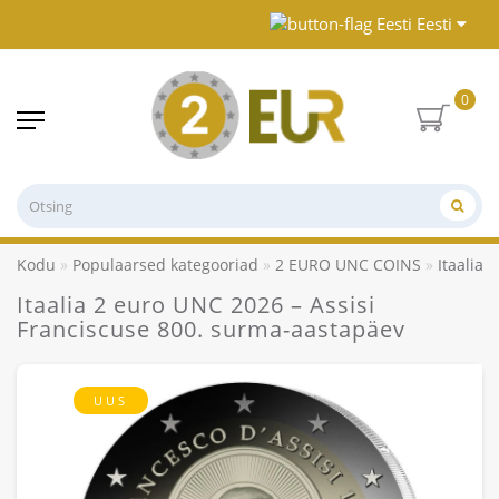
Eesti
0
Kodu
Populaarsed kategooriad
2 EURO UNC COINS
Itaalia 
Itaalia 2 euro UNC 2026 – Assisi
Franciscuse 800. surma-aastapäev
UUS