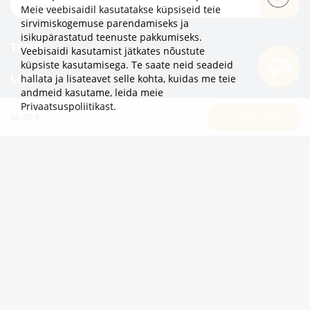
TELLI
Meie veebisaidil kasutatakse küpsiseid teie
sirvimiskogemuse parendamiseks ja
isikupärastatud teenuste pakkumiseks.
TEAVE
Veebisaidi kasutamist jätkates nõustute
küpsiste kasutamisega. Te saate neid seadeid
LISAKS
hallata ja lisateavet selle kohta, kuidas me teie
andmeid kasutame,
leida meie
Privaatsuspoliitikast
.
KATEGOORIAD
36.00 €
LISA OSTUKORVI
2eur.eu veebipood on avatud 24/7
info@2eur.eu
TARTU MNT 7 10145 TALLINN ESTONIA
Telegram
Viber
Whatsapp