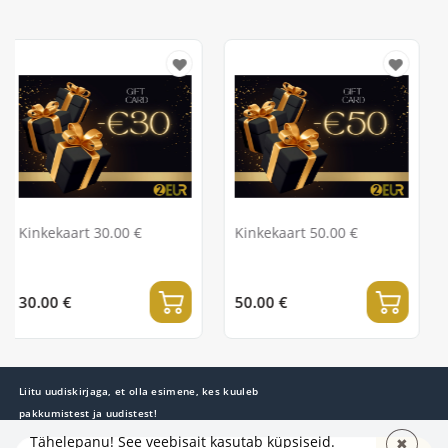
00 €
Kinkekaart 50.00 €
Kinkekaart 100.0
50.00 €
100.00 €
Liitu uudiskirjaga, et olla esimene, kes kuuleb
pakkumistest ja uudistest!
Tähelepanu! See veebisait kasutab küpsiseid.
✖