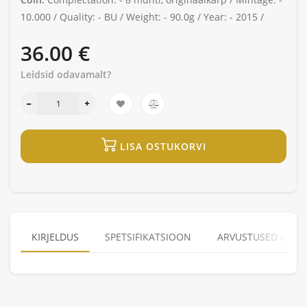
10.000 /
Quality: -
BU /
Weight: -
90.0g /
Year: -
2015 /
36.00 €
Leidsid odavamalt?
LISA OSTUKORVI
KIRJELDUS
SPETSIFIKATSIOON
ARVUSTUSED (0)