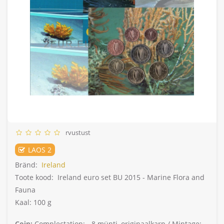
rvustust
LAOS 2
Bränd:
Ireland
Toote kood:
Ireland euro set BU 2015 - Marine Flora and
Fauna
Kaal: 100 g
Coin:
Complectation: -
8 münti, originaalkarp /
Mintage: -