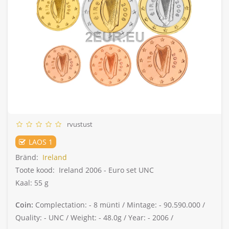
rvustust
LAOS 1
Bränd:
Ireland
Toote kood:
Ireland 2006 - Euro set UNC
Kaal: 55 g
Coin:
Complectation: -
8 münti /
Mintage: -
90.590.000 /
Quality: -
UNC /
Weight: -
48.0g /
Year: -
2006 /