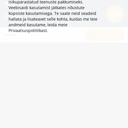
isikupärastatud teenuste pakkumiseks.
TEAVE
Veebisaidi kasutamist jätkates nõustute
küpsiste kasutamisega. Te saate neid seadeid
LISAKS
hallata ja lisateavet selle kohta, kuidas me teie
andmeid kasutame,
leida meie
KATEGOORIAD
Privaatsuspoliitikast
.
14.00 €
LISA OSTUKORVI
2eur.eu veebipood on avatud 24/7
info@2eur.eu
TARTU MNT 7 10145 TALLINN ESTONIA
Telegram
Viber
Whatsapp
2eur.eu © 2024