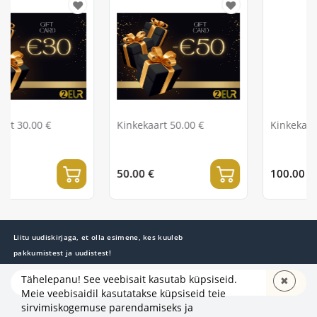
Kinkekaart 50.00 €
Kinkekaart 100.00 €
50.00 €
100.00 €
Liitu uudiskirjaga, et olla esimene, kes kuuleb
pakkumistest ja uudistest!
Tähelepanu! See veebisait kasutab küpsiseid.
✖
TELLI
Meie veebisaidil kasutatakse küpsiseid teie
sirvimiskogemuse parendamiseks ja