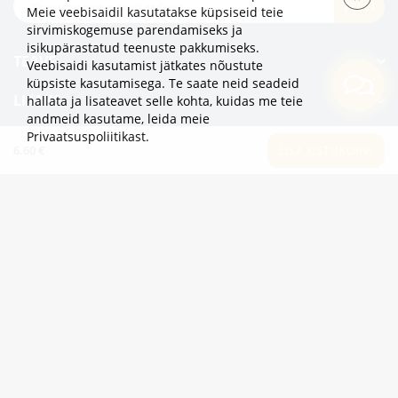
TELLI
Meie veebisaidil kasutatakse küpsiseid teie
sirvimiskogemuse parendamiseks ja
isikupärastatud teenuste pakkumiseks.
TEAVE
Veebisaidi kasutamist jätkates nõustute
küpsiste kasutamisega. Te saate neid seadeid
LISAKS
hallata ja lisateavet selle kohta, kuidas me teie
andmeid kasutame,
leida meie
Privaatsuspoliitikast
.
KATEGOORIAD
6.60 €
LISA OSTUKORVI
2eur.eu veebipood on avatud 24/7
info@2eur.eu
TARTU MNT 7 10145 TALLINN ESTONIA
Telegram
Viber
Whatsapp