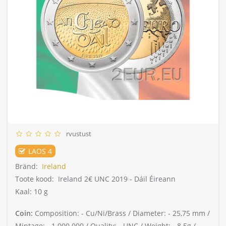
rvustust
LAOS 4
Bränd:
Ireland
Toote kood:
Ireland 2€ UNC 2019 - Dáil Éireann
Kaal: 10 g
Coin:
Composition: -
Cu/Ni/Brass /
Diameter: -
25,75 mm /
Mintage: -
1.000.000 /
Quality: -
UNC /
Weight: -
8.5g /