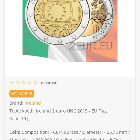
rvustust
LAOS 5
Bränd:
Ireland
Toote kood:
Ireland 2 euro UNC 2015 - EU Flag
Kaal: 10 g
Coin:
Composition: -
Cu/Ni/Brass /
Diameter: -
25,75 mm /
Mintage: -
1.000.000 /
Quality: -
UNC /
Weight: -
8.5g /