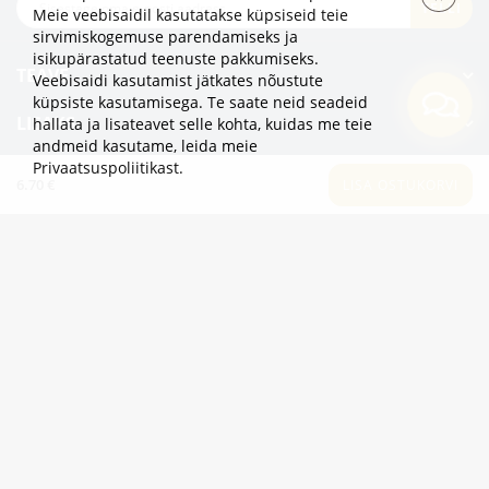
TELLI
Meie veebisaidil kasutatakse küpsiseid teie
sirvimiskogemuse parendamiseks ja
isikupärastatud teenuste pakkumiseks.
TEAVE
Veebisaidi kasutamist jätkates nõustute
küpsiste kasutamisega. Te saate neid seadeid
LISAKS
hallata ja lisateavet selle kohta, kuidas me teie
andmeid kasutame,
leida meie
Privaatsuspoliitikast
.
KATEGOORIAD
6.70 €
LISA OSTUKORVI
2eur.eu veebipood on avatud 24/7
info@2eur.eu
TARTU MNT 7 10145 TALLINN ESTONIA
Telegram
Viber
Whatsapp