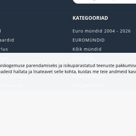
S
KATEGOORIAD
d
Euro mündid 2004 - 2026
aardid
EUROMÜNDID
rlus
Kõik mündid
aart
UUS 2026
vimiskogemuse parendamiseks ja isikupärastatud teenuste pakkumise
onto
2 EURO RULLI
adeid hallata ja lisateavet selle kohta, kuidas me teie andmeid ka
uste ajalugu
HÕBEMÜNDID
 nimekirja
KULDMÜNDID
iri
ALBUMID JA TARVIKUD
kumised
UKRAINA MÜNDID
United States
HEA PAKKUMINE
Kinkekaart