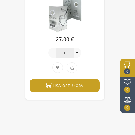
27.00 €
0
LISA OSTUKORVI
0
0