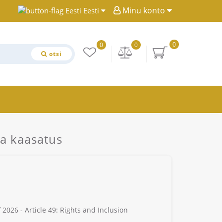
Minu konto
Eesti
0
0
0
otsi
ja kaasatus
 2026 - Article 49: Rights and Inclusion