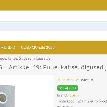
OMÜNDID
UUED MÜndid 2026
Puue, kaitse, õigused ja kaasatus
 – Artikkel 49: Puue, kaitse, õigused 
rvustust
LAOS 11
Bränd:
Spain
Toote kood:
Spain 2 euro proof