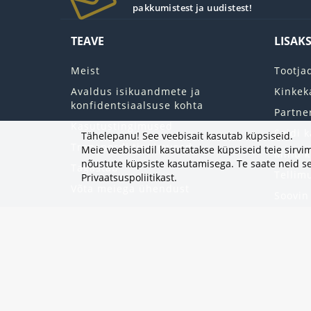
pakkumistest ja uudistest!
TEAVE
LISAK
Meist
Tootja
Avaldus isikuandmete ja
Kinkek
konfidentsiaalsuse kohta
Partne
Kasutustingimused
Saidi k
Tähelepanu! See veebisait kasutab küpsiseid.
Transpordi tingimused
Meie veebisaidil kasutatakse küpsiseid teie sir
Minu k
nõustute küpsiste kasutamisega. Te saate neid se
Tagastab
Tellim
Privaatsuspoliitikast
.
Võta meiega ühendust
Soovin
Uudisk
Eripak