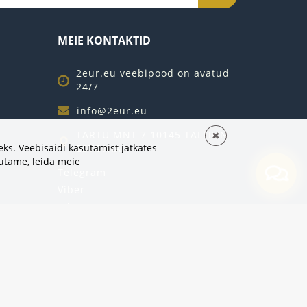
MEIE KONTAKTID
2eur.eu veebipood on avatud
24/7
info@2eur.eu
TARTU MNT 7 10145 TALLINN
✖
ks. Veebisaidi kasutamist jätkates
ESTONIA
sutame,
leida meie
Telegram
Viber
Whatsapp